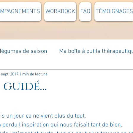
OMPAGNEMENTS
WORKBOOK
FAQ
TÉMOIGNAGES
t légumes de saison
Ma boîte à outils thérapeutiq
à moi...
Rome : voyage
Méditations guidées
 sept. 2017
1 min de lecture
guidé...
s du jour
Croyances et idées reçues
Mises e
uis un jour ça ne vient plus du tout. 
Votre communauté
C'est mon histoire
La 
 perdu l'inspiration qui nous faisait tant de bien.