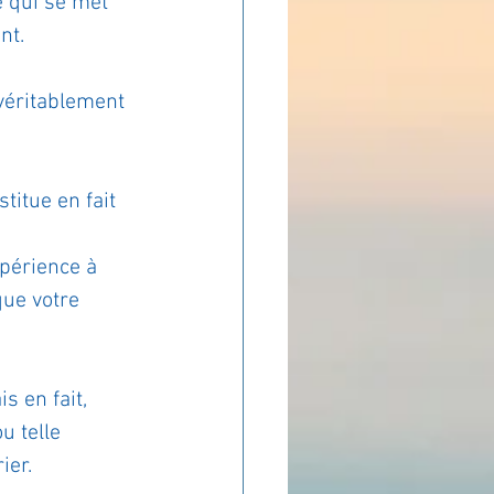
e qui se met 
nt.
ADOLAND
véritablement 
titue en fait 
xpérience à 
que votre 
s en fait, 
u telle 
ier. 