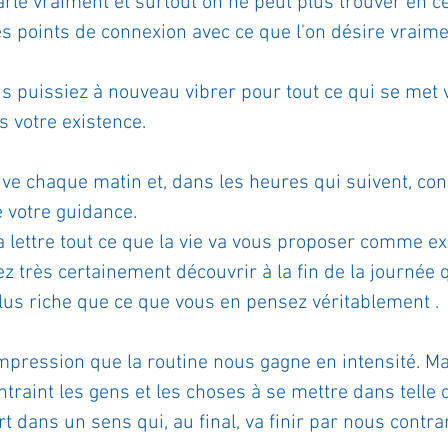
rle vraiment et surtout on ne peut plus trouver en c
s points de connexion avec ce que l'on désire vraime
ournal de bord
Terestchenko
Pensée du jour
us puissiez à nouveau vibrer pour tout ce qui se met 
 votre existence. 
ive chaque matin et, dans les heures qui suivent, cons
e votre guidance. 
la lettre tout ce que la vie va vous proposer comme e
ez très certainement découvrir à la fin de la journée 
lus riche que ce que vous en pensez véritablement . 
impression que la routine nous gagne en intensité. Mai
ntraint les gens et les choses à se mettre dans telle o
t dans un sens qui, au final, va finir par nous contrar