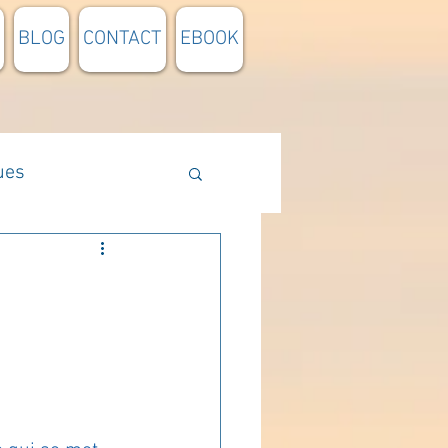
BLOG
CONTACT
EBOOK
ues
Méthodologie
n lumière
pensée du jour