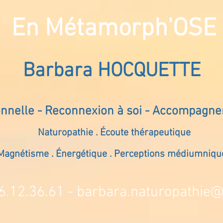
En Métamorph'OSE
Barbara HOCQUETTE
onnelle - Reconnexion à soi - Accompagn
Naturopathie . Écoute thérapeutique
Magnétisme . Énergétique . Perceptions médiumniqu
6.12.36.61 -
barbara.naturopathie@s