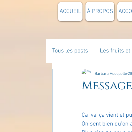
ACCUEIL
À PROPOS
ACC
Tous les posts
Les fruits e
La parentalité
De vous 
Barbara Hocquette
28
Message 
Enseignements
Pensée
Ça  va, ça vient et p
Divers
estime de soi
On sent bien qu'on a