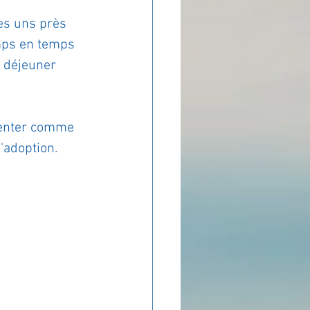
les uns près 
emps en temps 
u déjeuner 
menter comme 
d'adoption.