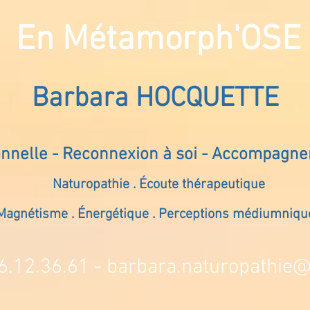
En Métamorph'OSE
Barbara HOCQUETTE
onnelle - Reconnexion à soi - Accompagn
Naturopathie . Écoute thérapeutique
Magnétisme . Énergétique . Perceptions médiumniqu
6.12.36.61 -
barbara.naturopathie@s