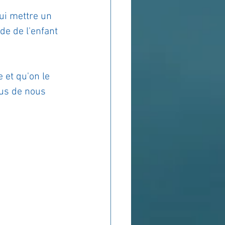
lui mettre un 
de de l'enfant 
 
 et qu'on le 
ous de nous 