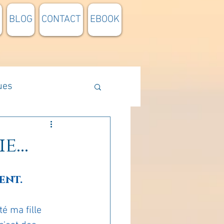
BLOG
CONTACT
EBOOK
ues
Méthodologie
...
n lumière
ent.
pensée du jour
é ma fille 