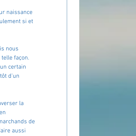
eur naissance 
eulement si et 
is nous 
telle façon. 
un certain 
tôt d'un 
verser la 
en 
s marchands de 
aire aussi 