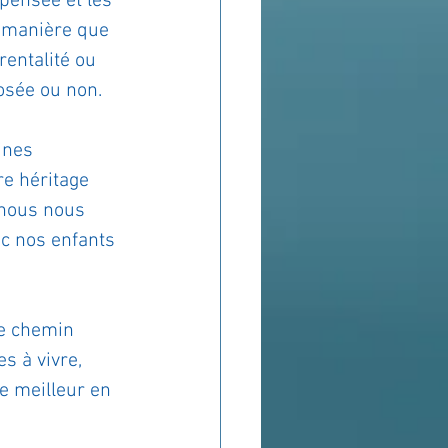
pensée et les 
 manière que 
rentalité ou 
posée ou non.
ines 
e héritage 
 nous nous 
c nos enfants 
re chemin 
s à vivre, 
e meilleur en 