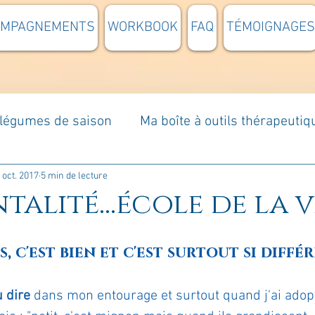
OMPAGNEMENTS
WORKBOOK
FAQ
TÉMOIGNAGES
t légumes de saison
Ma boîte à outils thérapeutiq
à moi...
Rome : voyage
Méditations guidées
 oct. 2017
5 min de lecture
talité...école de la vie
s du jour
Croyances et idées reçues
Mises e
s, c'est bien et c'est surtout si différ
Votre communauté
C'est mon histoire
La 
u dire
 dans mon entourage et surtout quand j'ai adopt