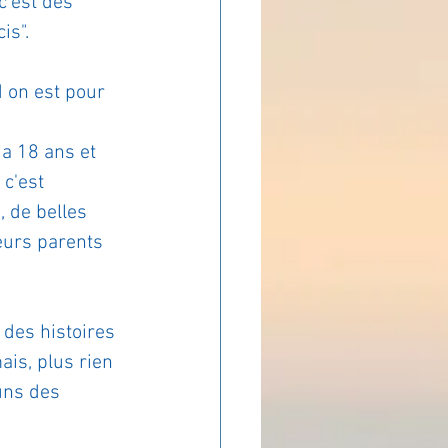
c'est des 
is".
ADOLAND
 on est pour 
a 18 ans et 
c'est 
 de belles 
eurs parents 
 des histoires 
is, plus rien 
uns des 