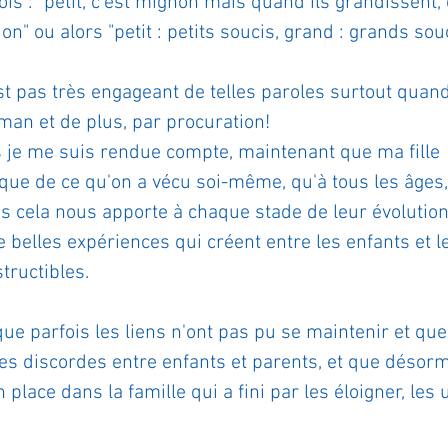
ois : "petit, c'est mignon mais quand ils grandissent, 
n" ou alors "petit : petits soucis, grand : grands souc
ournal de bord
Terestchenko
Pensée du jour
st pas très engageant de telles paroles surtout quand
man et de plus, par procuration! 
s je me suis rendue compte, maintenant que ma fille  
que de ce qu'on a vécu soi-même, qu'à tous les âges, 
is cela nous apporte à chaque stade de leur évolution,
e belles expériences qui créent entre les enfants et l
tructibles.
que parfois les liens n'ont pas pu se maintenir et que
es discordes entre enfants et parents, et que désorma
place dans la famille qui a fini par les éloigner, les 