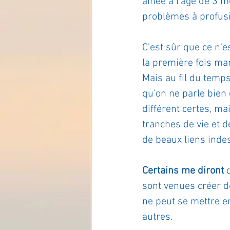
aînée à l'âge de 3 m
problèmes à profusio
Les lois universelles
J
C'est sûr que ce n'e
la première fois ma
Mais au fil du temp
qu'on ne parle bien 
différent certes, ma
tranches de vie et d
de beaux liens indes
Certains me diront 
sont venues créer d
ne peut se mettre en 
autres.