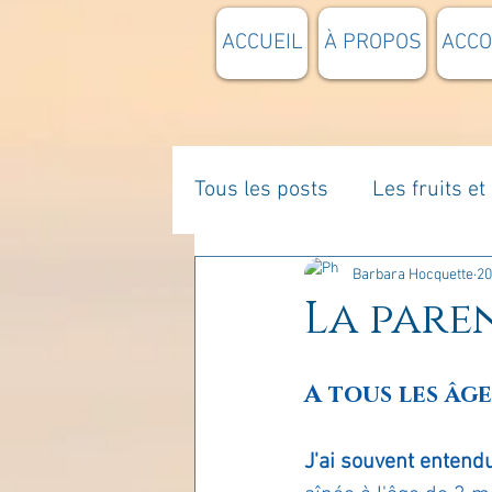
ACCUEIL
À PROPOS
ACC
Tous les posts
Les fruits e
La parentalité
De vous 
Barbara Hocquette
20
La paren
Enseignements
Pensée
A tous les âge
Divers
estime de soi
J'ai souvent entend