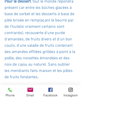
Pour le dessert
, tout le monde répondra 
présent car entre les bûches glacées à 
base de sorbet et les desserts à base de 
pâte brisée en remplaçant le beurre par 
de l'huile(si vraiment certains sont 
contrariés), recouverte d'une purée 
d'amandes, de fruits divers et d'un bon 
coulis, d'une salade de fruits contenant 
des amandes effilées grillées à point à la 
poêle, des noisettes émondées et des 
noix de cajou au naturel. Sans oublier 
les mendiants faits maison et les pâtes 
de fruits fondantes, 
La fête est dans les coeurs et ravira les 
Phone
Email
Facebook
Instagram
papilles de tout le monde
 si chacun sait 
respecter les engagements des uns et 
des autres pour un monde qui lui fait 