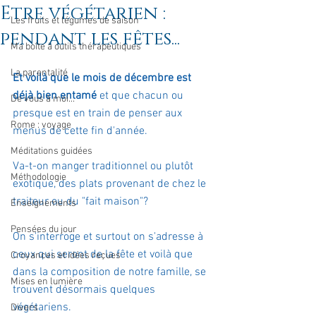
Etre végétarien :
Les fruits et légumes de saison
pendant les fêtes...
Ma boîte à outils thérapeutiques
La parentalité
Et voilà que le mois de décembre est 
déjà bien entamé 
et que chacun ou 
De vous à moi...
presque est en train de penser aux 
Rome : voyage
menus de cette fin d'année.
Méditations guidées
Va-t-on manger traditionnel ou plutôt 
Méthodologie
exotique, des plats provenant de chez le 
traiteur ou du "fait maison"?
Enseignements
Pensées du jour
On s'interroge et surtout on s'adresse à 
ceux qui seront de la fête et voilà que 
Croyances et idées reçues
dans la composition de notre famille, se 
Mises en lumière
trouvent désormais quelques 
végétariens.
Divers