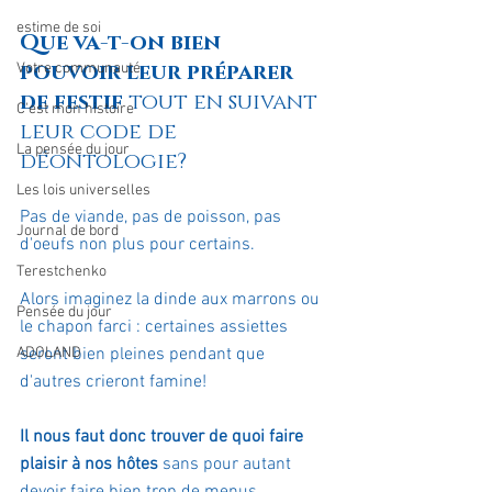
estime de soi
Que va-t-on bien 
pouvoir leur préparer 
Votre communauté
de festif
 tout en suivant 
C'est mon histoire
leur code de 
La pensée du jour
déontologie?
Les lois universelles
Pas de viande, pas de poisson, pas 
Journal de bord
d'oeufs non plus pour certains. 
Terestchenko
Alors imaginez la dinde aux marrons ou 
Pensée du jour
le chapon farci : certaines assiettes 
ADOLAND
seront bien pleines pendant que 
d'autres crieront famine!
Il nous faut donc trouver de quoi faire 
plaisir à nos hôtes 
sans pour autant 