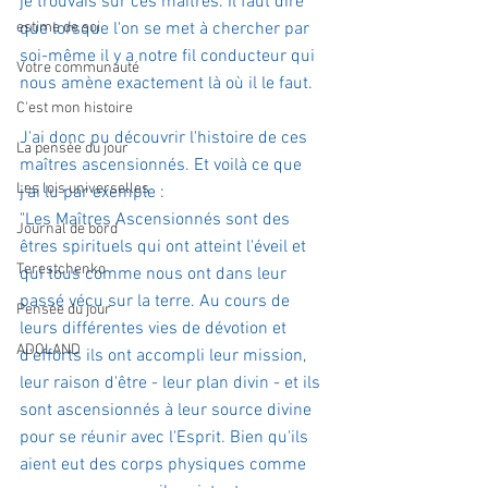
je trouvais sur ces maîtres. Il faut dire 
estime de soi
que lorsque l'on se met à chercher par 
soi-même il y a notre fil conducteur qui 
Votre communauté
nous amène exactement là où il le faut. 
C'est mon histoire
J'ai donc pu découvrir l'histoire de ces 
La pensée du jour
maîtres ascensionnés. Et voilà ce que 
Les lois universelles
j'ai lu par exemple :
"Les Maîtres Ascensionnés sont des 
Journal de bord
êtres spirituels qui ont atteint l'éveil et 
Terestchenko
qui tous comme nous ont dans leur 
passé vécu sur la terre. Au cours de 
Pensée du jour
leurs différentes vies de dévotion et 
ADOLAND
d'efforts ils ont accompli leur mission, 
leur raison d'être - leur plan divin - et ils 
sont ascensionnés à leur source divine 
pour se réunir avec l'Esprit. Bien qu'ils 
aient eut des corps physiques comme 