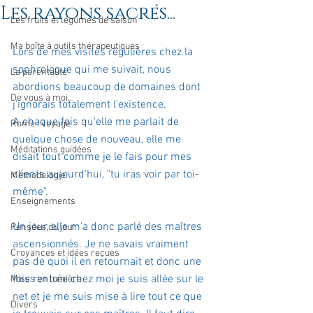
Les rayons sacrés...
Les fruits et légumes de saison
Ma boîte à outils thérapeutiques
Lors de mes visites régulières chez la 
sophrologue qui me suivait, nous 
La parentalité
abordions beaucoup de domaines dont 
De vous à moi...
j'ignorais totalement l'existence. 
A chaque fois qu'elle me parlait de 
Rome : voyage
quelque chose de nouveau, elle me 
Méditations guidées
disait tout comme je le fais pour mes 
clients aujourd'hui, "tu iras voir par toi-
Méthodologie
même".
Enseignements
Un jour, elle m'a donc parlé des maîtres 
Pensées du jour
ascensionnés. Je ne savais vraiment 
Croyances et idées reçues
pas de quoi il en retournait et donc une 
fois rentrée chez moi je suis allée sur le 
Mises en lumière
net et je me suis mise à lire tout ce que 
Divers