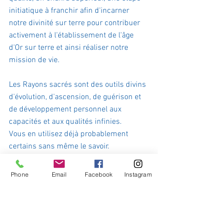
initiatique à franchir afin d'incarner 
notre divinité sur terre pour contribuer 
activement à l'établissement de l'âge 
d'Or sur terre et ainsi réaliser notre 
mission de vie.
Les Rayons sacrés sont des outils divins 
d'évolution, d'ascension, de guérison et 
de développement personnel aux 
capacités et aux qualités infinies.
Vous en utilisez déjà probablement 
certains sans même le savoir.
Leur utilisation consciente vous 
apportera de nombreux bénéfices 
Phone
Email
Facebook
Instagram
supplémentaires sur tous les plans.
Il n'y a pas besoin d'être initié aux 
rayons sacrés pour faire appel à eux 