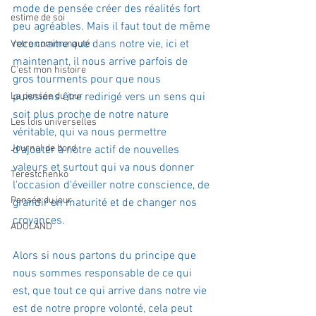
mode de pensée créer des réalités fort 
estime de soi
peu agréables. Mais il faut tout de même 
reconnaitre que dans notre vie, ici et 
Votre communauté
maintenant, il nous arrive parfois de 
C'est mon histoire
gros tourments pour que nous 
La pensée du jour
puissions être redirigé vers un sens qui 
soit plus proche de notre nature 
Les lois universelles
véritable, qui va nous permettre 
Journal de bord
d'ajouter à notre actif de nouvelles 
valeurs et surtout qui va nous donner 
Terestchenko
l'occasion d'éveiller notre conscience, de 
Pensée du jour
grandir en maturité et de changer nos 
croyances.
ADOLAND
Alors si nous partons du principe que 
nous sommes responsable de ce qui 
est, que tout ce qui arrive dans notre vie 
est de notre propre volonté, cela peut 