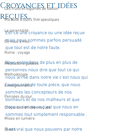
Croyances et idées
Les fruits et légumes de saison
reçues...
Ma boîte à outils thérapeutiques
La parentalité
Est-ce une croyance ou une idée reçue 
mais nous sommes parfois persuadé 
De vous à moi...
que tout est de notre faute. 
Rome : voyage
Nous entendons de plus en plus de 
Méditations guidées
personnes nous dire que tout ce qui 
Méthodologie
nous arrive dans notre vie c'est nous qui 
l'avons créé de toute pièce, que nous 
Enseignements
sommes les concepteurs de nos 
Pensées du jour
bonheurs et de nos malheurs et que 
donc si rien ne va c'est que nous en 
Croyances et idées reçues
sommes tout simplement responsable .
Mises en lumière
Il est vrai que nous pouvons par notre 
Divers