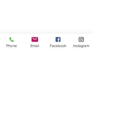
Phone
Email
Facebook
Instagram
Croyances et idées reçues
Voir tout
Posts récents