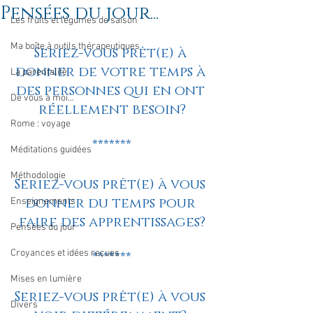
Pensées du jour...
Les fruits et légumes de saison
Ma boîte à outils thérapeutiques
Seriez-vous prêt(e) à 
donner de votre temps à 
La parentalité
des personnes qui en ont 
De vous à moi...
réellement besoin?
Rome : voyage
*******
Méditations guidées
Méthodologie
Seriez-vous prêt(e) à vous 
donner du temps pour 
Enseignements
faire des apprentissages?
Pensées du jour
Croyances et idées reçues
*******
Mises en lumière
Seriez-vous prêt(e) à vous 
Divers