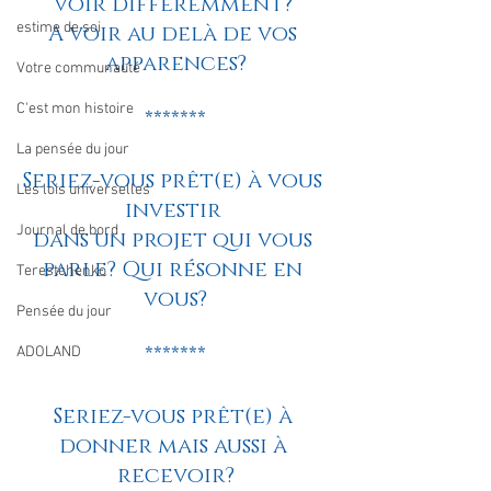
voir différemment? 
estime de soi
A voir au delà de vos 
apparences?
Votre communauté
C'est mon histoire
*******
La pensée du jour
Seriez-vous prêt(e) à vous 
Les lois universelles
investir 
Journal de bord
dans un projet qui vous 
parle? Qui résonne en 
Terestchenko
vous?
Pensée du jour
*******
ADOLAND
Seriez-vous prêt(e) à 
donner mais aussi à 
recevoir?