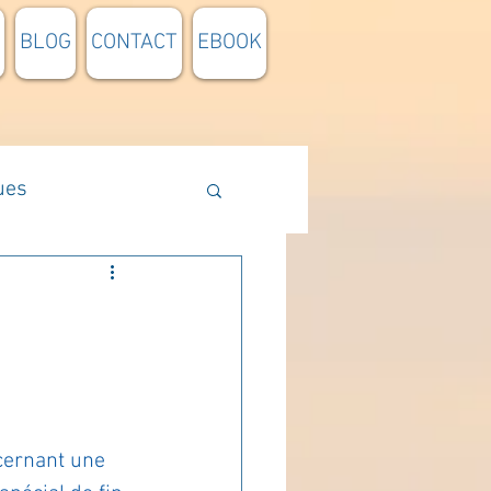
BLOG
CONTACT
EBOOK
ues
Méthodologie
n lumière
pensée du jour
cernant une 