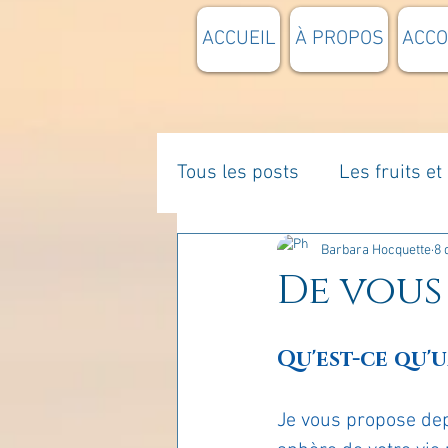
ACCUEIL
À PROPOS
ACC
Tous les posts
Les fruits e
La parentalité
De vous 
Barbara Hocquette
8 
De vous 
Enseignements
Pensée
Qu'est-ce qu'
Divers
estime de soi
Je vous propose dep