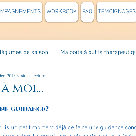
OMPAGNEMENTS
WORKBOOK
FAQ
TÉMOIGNAGES
t légumes de saison
Ma boîte à outils thérapeutiq
à moi...
Rome : voyage
Méditations guidées
déc. 2018
3 min de lecture
à moi...
s du jour
Croyances et idées reçues
Mises e
une guidance?
Votre communauté
C'est mon histoire
La 
uis un petit moment déjà de faire une guidance con