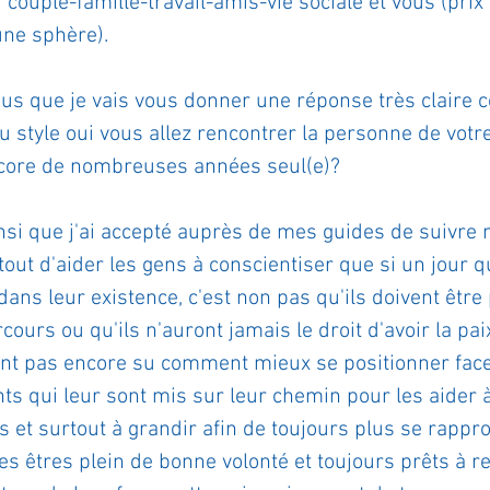
 couple-famille-travail-amis-vie sociale et vous (prix 
une sphère).
ournal de bord
Terestchenko
Pensée du jour
us que je vais vous donner une réponse très claire 
u style oui vous allez rencontrer la personne de votre
ncore de nombreuses années seul(e)?
insi que j'ai accepté auprès de mes guides de suivre
 tout d'aider les gens à conscientiser que si un jour 
dans leur existence, c'est non pas qu'ils doivent être
cours ou qu'ils n'auront jamais le droit d'avoir la pai
'ont pas encore su comment mieux se positionner face
ts qui leur sont mis sur leur chemin pour les aider 
s et surtout à grandir afin de toujours plus se rappr
des êtres plein de bonne volonté et toujours prêts à r