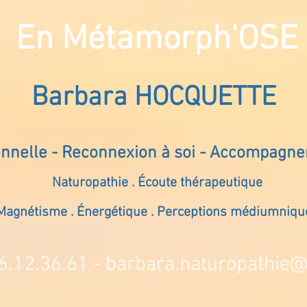
En Métamorph'OSE
Barbara HOCQUETTE
onnelle - Reconnexion à soi - Accompagn
Naturopathie . Écoute thérapeutique
Magnétisme . Énergétique . Perceptions médiumniqu
6.12.36.61 -
barbara.naturopathie@s