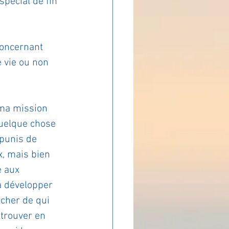
spécial de fin 
ADOLAND
concernant 
 vie ou non 
 ma mission 
quelque chose 
 punis de 
x, mais bien 
 aux 
à développer 
ocher de qui 
etrouver en 