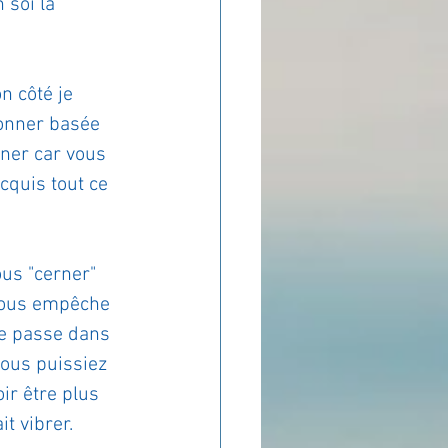
 soi la 
n côté je 
ionner basée 
nner car vous 
cquis tout ce 
us "cerner" 
 nous empêche 
se passe dans 
vous puissiez 
r être plus 
t vibrer.