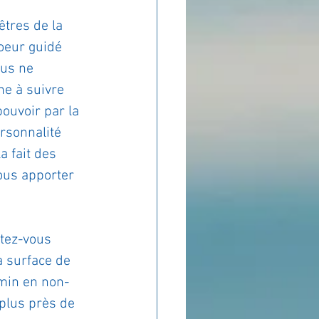
tres de la 
coeur guidé 
us ne 
e à suivre 
pouvoir par la 
rsonnalité 
 fait des 
ous apporter 
tez-vous 
a surface de 
min en non-
plus près de 