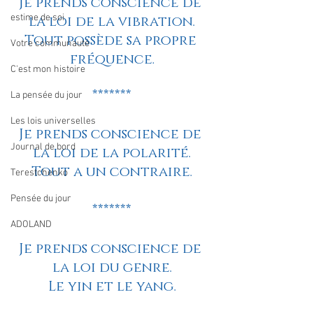
Je prends conscience de 
estime de soi
la loi de la vibration.
Tout possède sa propre 
Votre communauté
fréquence.
C'est mon histoire
*******
La pensée du jour
Les lois universelles
Je prends conscience de 
Journal de bord
la loi de la polarité.
Tout a un contraire.
Terestchenko
Pensée du jour
*******
ADOLAND
Je prends conscience de 
la loi du genre.
Le yin et le yang.