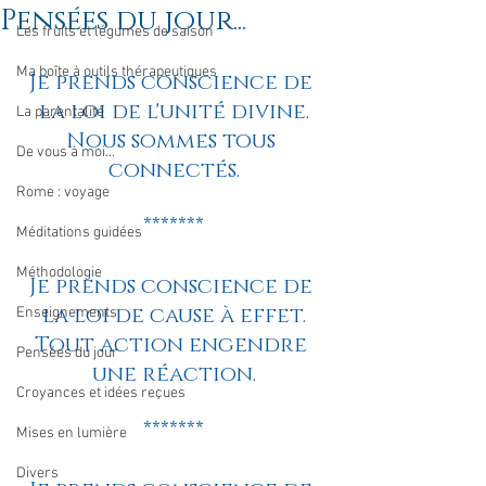
Pensées du jour...
Les fruits et légumes de saison
Ma boîte à outils thérapeutiques
Je prends conscience de 
la loi de l'unité divine.
La parentalité
Nous sommes tous 
De vous à moi...
connectés.
Rome : voyage
*******
Méditations guidées
Méthodologie
Je prends conscience de 
la loi de cause à effet.
Enseignements
Tout action engendre 
Pensées du jour
une réaction.
Croyances et idées reçues
*******
Mises en lumière
Divers