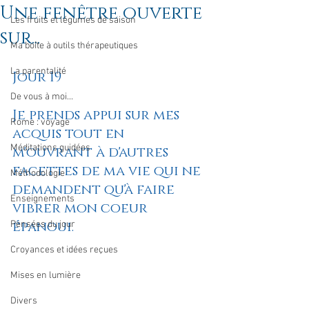
Une fenêtre ouverte
Les fruits et légumes de saison
sur...
Ma boîte à outils thérapeutiques
La parentalité
Jour 19
De vous à moi...
Je prends appui sur mes 
Rome : voyage
acquis tout en 
Méditations guidées
m'ouvrant à d'autres 
facettes de ma vie qui ne 
Méthodologie
demandent qu'à faire 
Enseignements
vibrer mon coeur 
épanoui.
Pensées du jour
Croyances et idées reçues
Mises en lumière
Divers