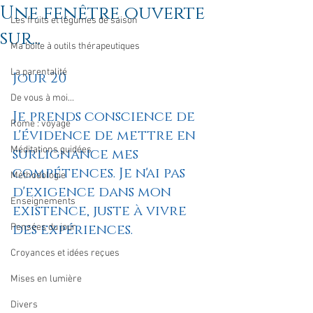
Une fenêtre ouverte
Les fruits et légumes de saison
sur...
Ma boîte à outils thérapeutiques
La parentalité
Jour 20
De vous à moi...
Je prends conscience de 
Rome : voyage
l'évidence de mettre en 
Méditations guidées
surlignance mes 
compétences. Je n'ai pas 
Méthodologie
d'exigence dans mon 
Enseignements
existence, juste à vivre 
des expériences.
Pensées du jour
Croyances et idées reçues
Mises en lumière
Divers