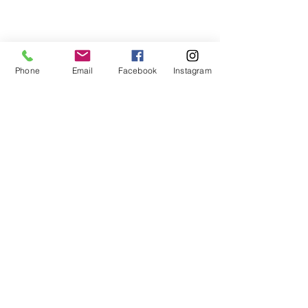
Phone
Email
Facebook
Instagram
Commentaires
Développer la
LA POROSITÉ
Rédigez un commentaire...