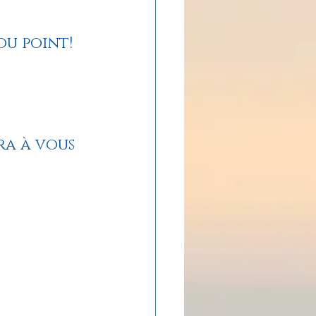
ADOLAND
u point! 
a à vous 