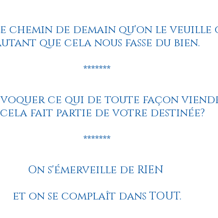
*******
ournal de bord
Terestchenko
Pensée du jour
e chemin de demain qu'on le veuille o
utant que cela nous fasse du bien.
*******
voquer ce qui de toute façon viendr
i cela fait partie de votre destinée?
*******
On s'émerveille de RIEN 
et on se complaît dans TOUT.