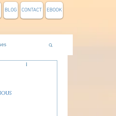
BLOG
CONTACT
EBOOK
ues
Méthodologie
n lumière
nous 
pensée du jour