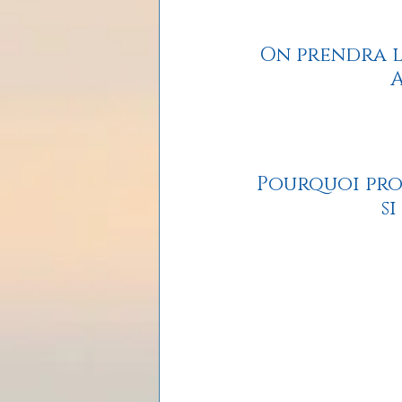
Les lois universelles
J
On prendra l
A
Pourquoi pro
s