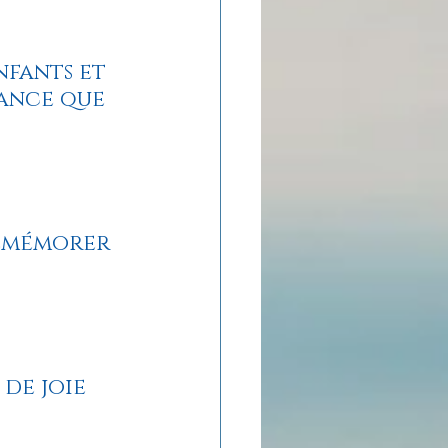
fants et 
ance que 
remémorer 
de joie 