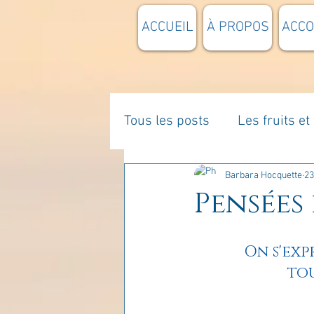
ACCUEIL
À PROPOS
ACC
Tous les posts
Les fruits e
La parentalité
De vous 
Barbara Hocquette
23
Pensées 
Enseignements
Pensée
On s'exp
tou
Divers
estime de soi