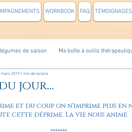
OMPAGNEMENTS
WORKBOOK
FAQ
TÉMOIGNAGES
t légumes de saison
Ma boîte à outils thérapeutiq
à moi...
Rome : voyage
Méditations guidées
 mars 2019
1 min de lecture
du jour...
s du jour
Croyances et idées reçues
Mises e
rime et du coup on n'imprime plus en 
te cette déprime. La vie nous anime.
Votre communauté
C'est mon histoire
La 