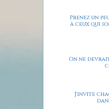
Prenez un pe
à ceux qui s
On ne devrait
c
J'invite ch
dans