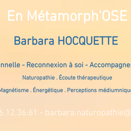
En Métamorph'OSE
Barbara HOCQUETTE
onnelle - Reconnexion à soi - Accompagn
Naturopathie . Écoute thérapeutique
Magnétisme . Énergétique . Perceptions médiumniqu
6.12.36.61 -
barbara.naturopathie@s