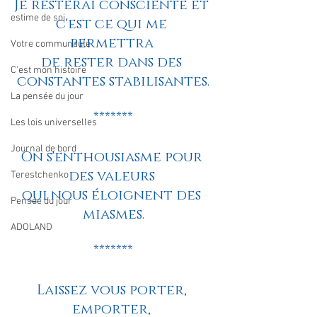
Je resterai consciente et 
estime de soi
c'est ce qui me 
permettra 
Votre communauté
de rester dans des 
C'est mon histoire
constantes stabilisantes.
La pensée du jour
*******
Les lois universelles
Journal de bord
On s'enthousiasme pour 
des valeurs 
Terestchenko
qui nous éloignent des 
Pensée du jour
miasmes.
ADOLAND
*******
Laissez vous porter, 
emporter, 