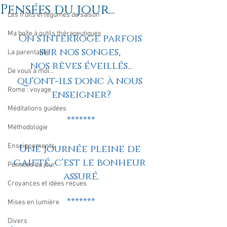
Pensées du jour...
Les fruits et légumes de saison
Ma boîte à outils thérapeutiques
On s'interroge parfois 
sur nos songes, 
La parentalité
nos rêves éveillés...
De vous à moi...
qu'ont-ils donc à nous 
Rome : voyage
enseigner?
Méditations guidées
*******
Méthodologie
Enseignements
Une journée pleine de 
gaieté, c'est le bonheur 
Pensées du jour
assuré.
Croyances et idées reçues
*******
Mises en lumière
Divers