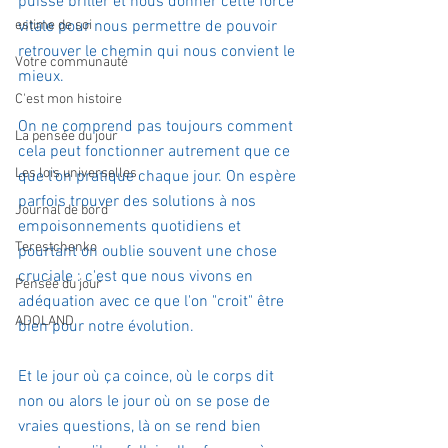
puisse briller et nous donner cette force 
estime de soi
vitale pour nous permettre de pouvoir 
retrouver le chemin qui nous convient le 
Votre communauté
mieux.
C'est mon histoire
On ne comprend pas toujours comment 
La pensée du jour
cela peut fonctionner autrement que ce 
Les lois universelles
que l'on pratique chaque jour. On espère 
parfois trouver des solutions à nos 
Journal de bord
empoisonnements quotidiens et 
Terestchenko
pourtant on oublie souvent une chose 
cruciale : c'est que nous vivons en 
Pensée du jour
adéquation avec ce que l'on "croit" être 
ADOLAND
bien pour notre évolution.
Et le jour où ça coince, où le corps dit 
non ou alors le jour où on se pose de 
vraies questions, là on se rend bien 