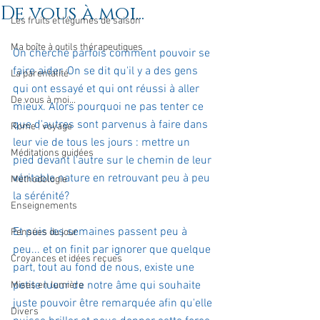
De vous à moi...
Les fruits et légumes de saison
Ma boîte à outils thérapeutiques
On cherche parfois comment pouvoir se 
faire aider. On se dit qu'il y a des gens 
La parentalité
qui ont essayé et qui ont réussi à aller 
De vous à moi...
mieux. Alors pourquoi ne pas tenter ce 
que d'autres sont parvenus à faire dans 
Rome : voyage
leur vie de tous les jours : mettre un 
Méditations guidées
pied devant l'autre sur le chemin de leur 
véritable nature en retrouvant peu à peu 
Méthodologie
la sérénité?
Enseignements
Et puis les semaines passent peu à 
Pensées du jour
peu... et on finit par ignorer que quelque 
Croyances et idées reçues
part, tout au fond de nous, existe une 
petite lueur de notre âme qui souhaite 
Mises en lumière
juste pouvoir être remarquée afin qu'elle 
Divers