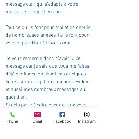
message clair qui s'adapte à votre 
niveau de compréhension .
Tout ce qu'ils font pour moi et ce depuis 
de nombreuses années, ils le font pour 
vous aujourd'hui à travers moi.
Je vous remercie donc d'avoir lu ce 
message car je sais que vous me faites 
déjà confiance en lisant ces quelques 
lignes sur un sujet pas toujours évident 
et aussi mes nombreux messages au 
quotidien.
Si cela parle à votre coeur et que vous 
avez besoin d'éclaircissements, 
n'hésitez pas à me poser vos questions. 
Phone
Email
Facebook
Instagram
Et si nous pouvons, les guides et moi, 