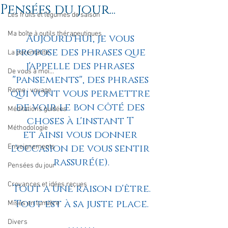
Pensées du jour...
Les fruits et légumes de saison
Ma boîte à outils thérapeutiques
Aujourd'hui, je vous 
propose des phrases que 
La parentalité
j'appelle des phrases 
De vous à moi...
"pansements", des phrases 
Rome : voyage
qui vont vous permettre 
de voir le bon côté des 
Méditations guidées
choses à l'instant T 
Méthodologie
et ainsi vous donner 
l'occasion de vous sentir 
Enseignements
rassuré(e).
Pensées du jour
Croyances et idées reçues
Tout a une raison d'être.
Tout est à sa juste place.
Mises en lumière
Divers