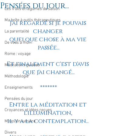
Pensées du jour...
Les fruits et légumes de saison
Ma boîte à outils thérapeutiques
J'ai regardé si je pouvais 
changer 
La parentalité
quelque chose à ma vie 
De vous à moi...
passée...
Rome : voyage
Et finalement c'est d'avis 
Méditations guidées
que j'ai changé...
Méthodologie
*******
Enseignements
Pensées du jour
Entre la méditation et 
Croyances et idées reçues
l'illumination, 
il y a la contemplation... 
Mises en lumière
Divers