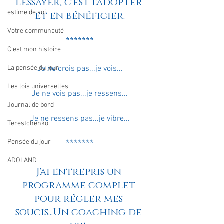
L'essayer, c'est l'adopter 
estime de soi
et en bénéficier.
Votre communauté
*******
C'est mon histoire
La pensée du jour
Je ne crois pas...je vois...
Les lois universelles
Je ne vois pas...je ressens...
Journal de bord
Je ne ressens pas...je vibre...
Terestchenko
Pensée du jour
*******
ADOLAND
J'ai entrepris un 
programme complet 
pour régler mes 
soucis...Un coaching de 