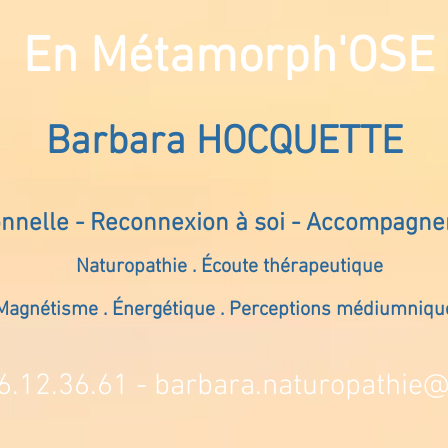
En Métamorph'OSE
Barbara HOCQUETTE
onnelle - Reconnexion à soi - Accompagn
Naturopathie . Écoute thérapeutique
Magnétisme . Énergétique . Perceptions médiumniqu
6.12.36.61 -
barbara.naturopathie@s