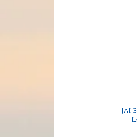
Les lois universelles
J
J'ai
l