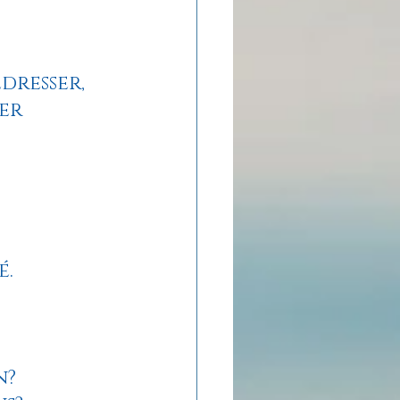
dresser, 
er 
é.
n? 