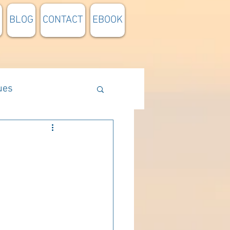
BLOG
CONTACT
EBOOK
ues
Méthodologie
n lumière
pensée du jour