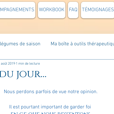
OMPAGNEMENTS
WORKBOOK
FAQ
TÉMOIGNAGES
t légumes de saison
Ma boîte à outils thérapeutiq
à moi...
Rome : voyage
Méditations guidées
 août 2019
1 min de lecture
du jour...
s du jour
Croyances et idées reçues
Mises e
Nous perdons parfois de vue notre opinion.
Votre communauté
C'est mon histoire
La 
Il est pourtant important de garder foi 