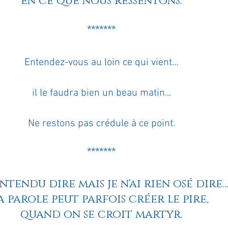
en ce que nous ressentons.
ournal de bord
Terestchenko
Pensée du jour
*******
Entendez-vous au loin ce qui vient...
il le faudra bien un beau matin...
Ne restons pas crédule à ce point.
*******
 entendu dire mais je n'ai rien osé dire..
a parole peut parfois créer le pire, 
quand on se croit martyr.