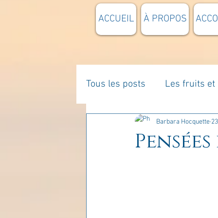
ACCUEIL
À PROPOS
ACC
Tous les posts
Les fruits e
La parentalité
De vous 
Barbara Hocquette
23
Pensées 
Enseignements
Pensée
Divers
estime de soi