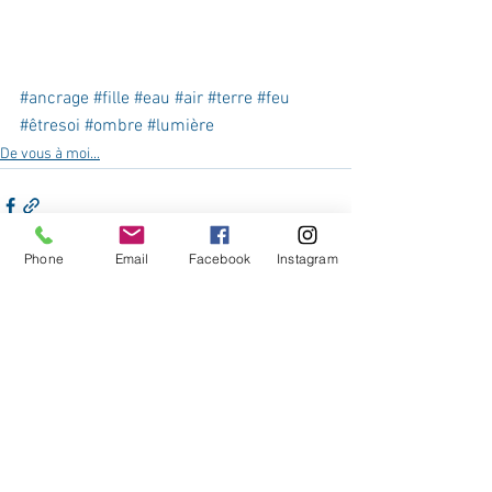
#ancrage
#fille
#eau
#air
#terre
#feu
#êtresoi
#ombre
#lumière
De vous à moi...
Phone
Email
Facebook
Instagram
Voir tout
Posts récents