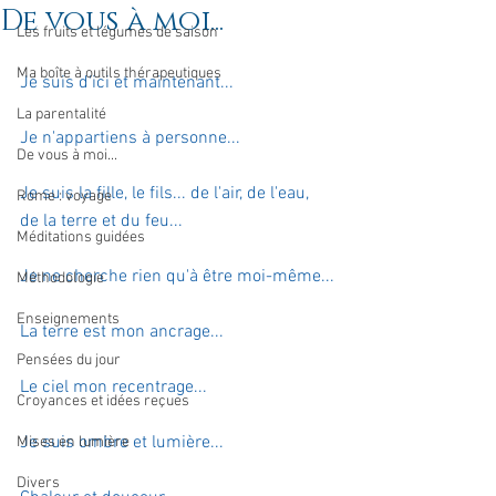
De vous à moi...
Les fruits et légumes de saison
Ma boîte à outils thérapeutiques
Je suis d'ici et maintenant...
La parentalité
Je n'appartiens à personne...
De vous à moi...
Je suis la fille, le fils... de l'air, de l'eau, 
Rome : voyage
de la terre et du feu...
Méditations guidées
Je ne cherche rien qu'à être moi-même...
Méthodologie
Enseignements
La terre est mon ancrage...
Pensées du jour
Le ciel mon recentrage...
Croyances et idées reçues
Je suis ombre et lumière...
Mises en lumière
Divers