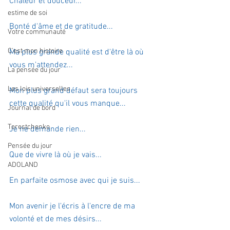
Chaleur et douceur...
estime de soi
Bonté d'âme et de gratitude...
Votre communauté
C'est mon histoire
Ma plus grande qualité est d'être là où 
vous m'attendez...
La pensée du jour
Les lois universelles
Mon plus grand défaut sera toujours 
cette qualité qu'il vous manque...
Journal de bord
Terestchenko
Je ne demande rien...
Pensée du jour
Que de vivre là où je vais...
ADOLAND
En parfaite osmose avec qui je suis...
Mon avenir je l'écris à l'encre de ma 
volonté et de mes désirs...