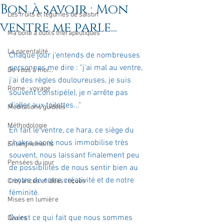
Bon à savoir : Mon
Les fruits et légumes de saison
ventre me parle...
Ma boîte à outils thérapeutiques
La parentalité
Chaque jour j'entends de nombreuses 
personnes me dire : "j'ai mal au ventre, 
De vous à moi...
j'ai des règles douloureuses, je suis 
Rome : voyage
souvent constipé(e), je n'arrête pas 
d'aller aux toilettes..."
Méditations guidées
Méthodologie
En fait le ventre, ce hara, ce siège du 
chakra sacré nous immobilise très 
Enseignements
souvent, nous laissant finalement peu 
Pensées du jour
de possibilités de nous sentir bien au 
centre de notre créativité et de notre 
Croyances et idées reçues
féminité.
Mises en lumière
Qu'est ce qui fait que nous sommes 
Divers