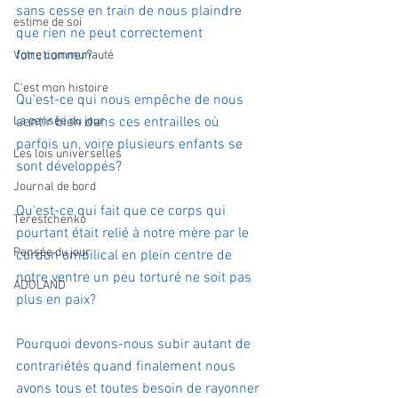
sans cesse en train de nous plaindre 
estime de soi
que rien ne peut correctement 
fonctionner?
Votre communauté
C'est mon histoire
Qu'est-ce qui nous empêche de nous 
La pensée du jour
sentir bien dans ces entrailles où 
parfois un, voire plusieurs enfants se 
Les lois universelles
sont développés?
Journal de bord
Qu'est-ce qui fait que ce corps qui 
Terestchenko
pourtant était relié à notre mère par le 
Pensée du jour
cordon ombilical en plein centre de 
notre ventre un peu torturé ne soit pas 
ADOLAND
plus en paix?
Pourquoi devons-nous subir autant de 
contrariétés quand finalement nous 
avons tous et toutes besoin de rayonner 