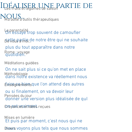
Idéaliser une partie de
Les fruits et légumes de saison
nous...
Ma boîte à outils thérapeutiques
La parentalité
On essaye trop souvent de camoufler 
cette partie de notre être qui ne souhaite 
De vous à moi...
plus du tout apparaître dans notre 
Rome : voyage
quotidien.
Méditations guidées
On ne sait plus si ce qu'on met en place 
Méthodologie
dans notre existence va réellement nous 
faire ce bien que l'on attend des autres 
Enseignements
ou si finalement, on va devoir leur 
Pensées du jour
donner une version plus idéalisée de quI 
on est vraiment.
Croyances et idées reçues
Mises en lumière
Et puis par moment, c'est nous qui ne 
nous voyons plus tels que nous sommes 
Divers