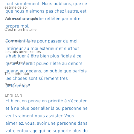
tout simplement. Nous oublions, que ce 
estime de soi
que nous n'aimons pas chez l'autre, est 
souvent une partie reflétée par notre 
Votre communauté
propre moi.
C'est mon histoire
La pensée du jour
Comment faire pour passer du moi 
intérieur au moi extérieur et surtout 
Les lois universelles
s'habituer à être bien plus fidèle à ce 
Journal de bord
qu'on aimerait pouvoir être au dehors 
quand au dedans, on oublie que parfois 
Terestchenko
les choses sont sûrement très 
Pensée du jour
différentes?
ADOLAND
Et bien, on pense en priorité à s'écouter 
et à ne plus oser aller là où personne ne 
veut vraiment nous assister. Vous 
aimeriez, vous, avoir une personne dans 
votre entourage qui ne supporte plus du 