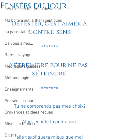
Pensées du jour...
Les fruits et légumes de saison
Ma boîte à outils thérapeutiques
Détester, c'est aimer à 
contre-sens.
La parentalité
De vous à moi...
*******
Rome : voyage
S'étreindre pour ne pas 
Méditations guidées
s'éteindre.
Méthodologie
*******
Enseignements
Pensées du jour
Tu ne comprends pas mes choix?
Croyances et idées reçues
Alors écoute ta petite voix,
Mises en lumière
Divers
elle t'expliquera mieux que moi