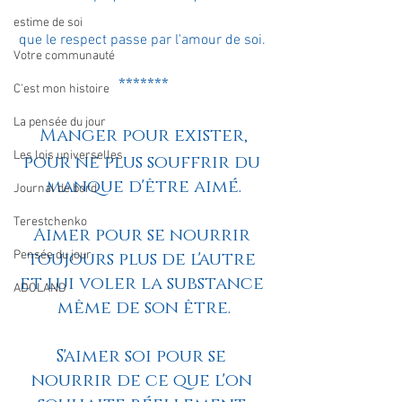
estime de soi
que le respect passe par l'amour de soi. 
Votre communauté
*******
C'est mon histoire
La pensée du jour
Manger pour exister,
Les lois universelles
pour ne plus souffrir du 
manque d'être aimé.
Journal de bord
Terestchenko
Aimer pour se nourrir 
Pensée du jour
toujours plus de l'autre 
et lui voler la substance 
ADOLAND
même de son être.
S'aimer soi pour se 
nourrir de ce que l'on 