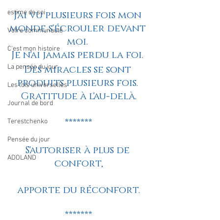
estime de soi
J'ai vu plusieurs fois mon 
monde s'écrouler devant 
Votre communauté
moi. 
C'est mon histoire
Je n'ai jamais perdu la foi. 
La pensée du jour
Des miracles se sont 
produits plusieurs fois. 
Les lois universelles
Gratitude à l'au-delà.
Journal de bord
*******
Terestchenko
Pensée du jour
S'autoriser à plus de 
ADOLAND
confort,
apporte du réconfort.
*******