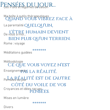
Pensées du jour...
Les fruits et légumes de saison
Ma boîte à outils thérapeutiques
Quand vous vibrez face à 
quelqu'un, 
La parentalité
l'être humain devient 
De vous à moi...
bien plus qu'un terrien.
Rome : voyage
*******
Méditations guidées
Méthodologie
Ce que vous voyez n'est 
pas la réalité. 
Enseignements
La réalité est de l'autre 
Pensées du jour
côté du voile de vos 
Croyances et idées reçues
pensées.
Mises en lumière
*******
Divers