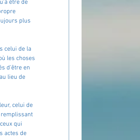
'à être de 
propre 
ujours plus 
 celui de la 
où les choses 
s d'être en 
au lieu de 
eur, celui de 
 remplissant 
 ceux qui 
s actes de 