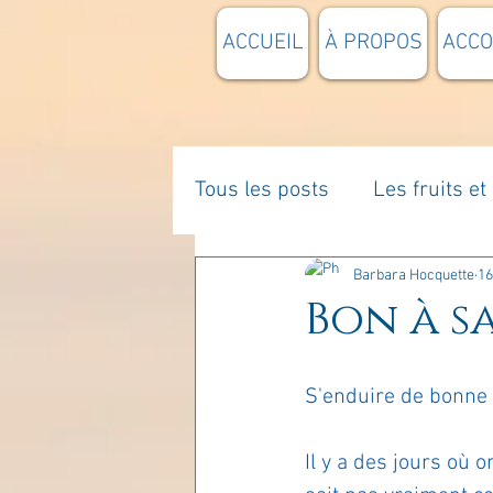
ACCUEIL
À PROPOS
ACC
Tous les posts
Les fruits e
La parentalité
De vous 
Barbara Hocquette
16
Bon à sa
Enseignements
Pensée
S'enduire de bonne 
Divers
estime de soi
Il y a des jours où o