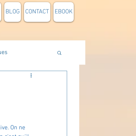
BLOG
CONTACT
EBOOK
ues
Méthodologie
n lumière
pensée du jour
ive. On ne 