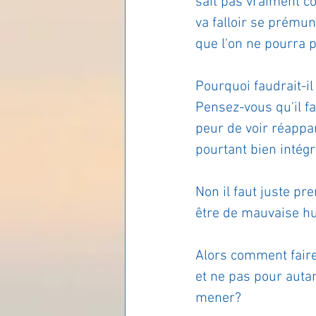
sait pas vraiment co
va falloir se prémun
Les lois universelles
J
que l'on ne pourra 
Pourquoi faudrait-i
Pensez-vous qu'il fa
peur de voir réappara
pourtant bien intégr
Non il faut juste pr
être de mauvaise h
Alors comment faire 
et ne pas pour autan
mener?