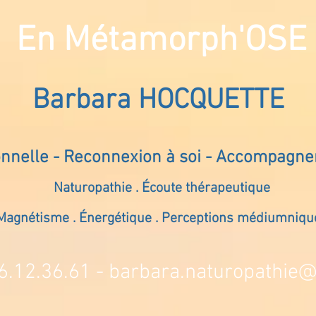
En Métamorph'OSE
Barbara HOCQUETTE
onnelle - Reconnexion à soi - Accompagn
Naturopathie . Écoute thérapeutique
Magnétisme . Énergétique . Perceptions médiumniqu
6.12.36.61 -
barbara.naturopathie@s