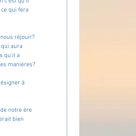
c'est qu'il 
ce qui fera 
ADOLAND
nous réjouir? 
 qui aura 
 qu'il a 
ntes manières?
résigner à 
 de notre ère 
erait bien 