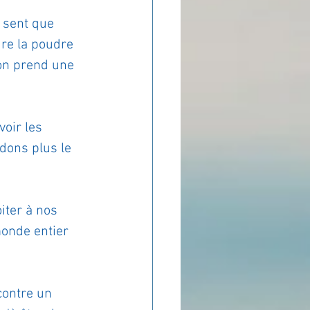
 sent que 
re la poudre 
on prend une 
oir les 
rdons plus le 
iter à nos 
monde entier 
contre un 