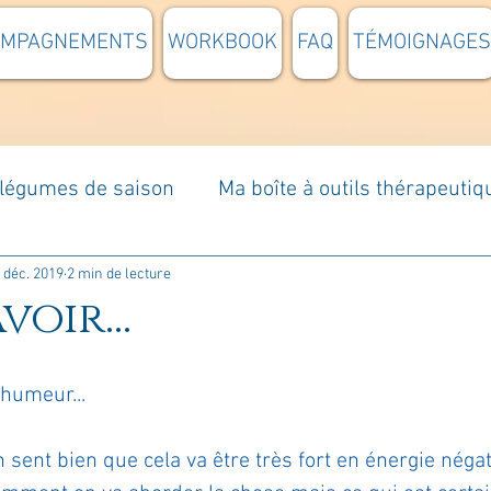
OMPAGNEMENTS
WORKBOOK
FAQ
TÉMOIGNAGES
t légumes de saison
Ma boîte à outils thérapeutiq
à moi...
Rome : voyage
Méditations guidées
 déc. 2019
2 min de lecture
voir...
s du jour
Croyances et idées reçues
Mises e
humeur...
Votre communauté
C'est mon histoire
La 
n sent bien que cela va être très fort en énergie négat