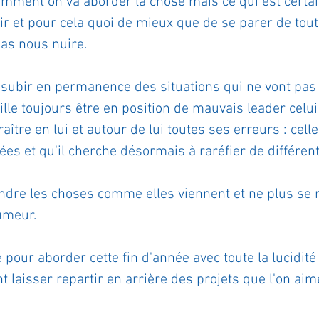
mment on va aborder la chose mais ce qui est certain 
ir et pour cela quoi de mieux que de se parer de tout 
ournal de bord
Terestchenko
Pensée du jour
pas nous nuire.
l subir en permanence des situations qui ne vont pas 
ille toujours être en position de mauvais leader celui
ître en lui et autour de lui toutes ses erreurs : celles
ées et qu'il cherche désormais à raréfier de différe
endre les choses comme elles viennent et ne plus se 
umeur.
pour aborder cette fin d'année avec toute la lucidité
t laisser repartir en arrière des projets que l'on aim