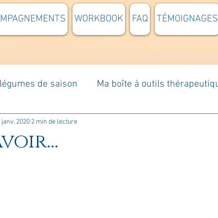
OMPAGNEMENTS
WORKBOOK
FAQ
TÉMOIGNAGES
t légumes de saison
Ma boîte à outils thérapeutiq
à moi...
Rome : voyage
Méditations guidées
 janv. 2020
2 min de lecture
voir...
s du jour
Croyances et idées reçues
Mises e
Votre communauté
C'est mon histoire
La 