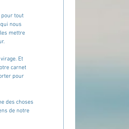
pour tout 
 qui nous 
les mettre 
r.
virage. Et 
otre carnet 
orter pour 
me des choses 
ens de notre 