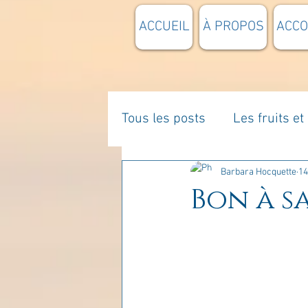
ACCUEIL
À PROPOS
ACC
Tous les posts
Les fruits e
La parentalité
De vous 
Barbara Hocquette
14
Bon à sa
Enseignements
Pensée
Divers
estime de soi