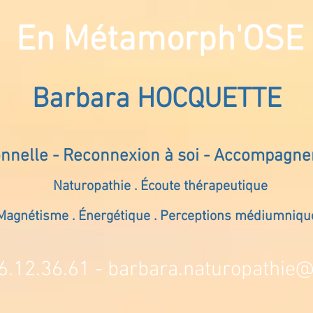
En Métamorph'OSE
Barbara HOCQUETTE
onnelle - Reconnexion à soi - Accompagn
Naturopathie . Écoute thérapeutique
Magnétisme . Énergétique . Perceptions médiumniqu
6.12.36.61 -
barbara.naturopathie@s