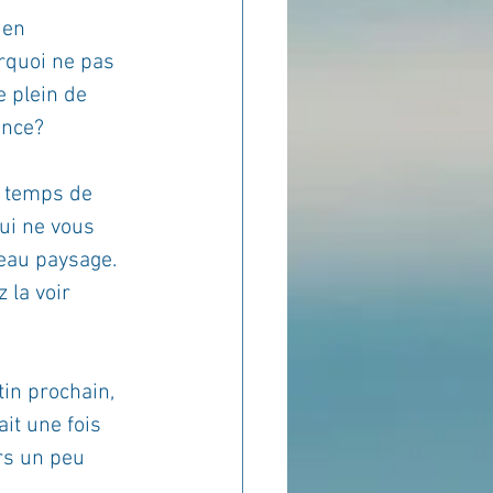
 en 
rquoi ne pas 
 plein de 
ence?
s temps de 
qui ne vous 
eau paysage.
 la voir 
in prochain, 
it une fois 
rs un peu 