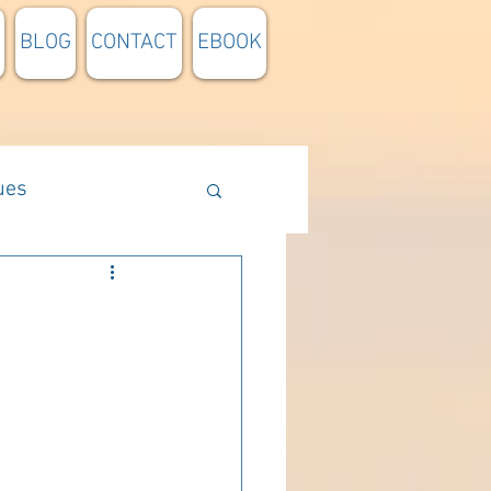
BLOG
CONTACT
EBOOK
ues
Méthodologie
n lumière
pensée du jour