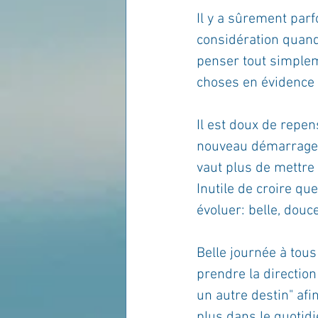
Il y a sûrement par
considération quand
penser tout simpleme
choses en évidence
Il est doux de repe
nouveau démarrage, f
vaut plus de mettre
Inutile de croire qu
évoluer: belle, douce
Belle journée à tou
prendre la direction
un autre destin" afi
plus dans le quotidi