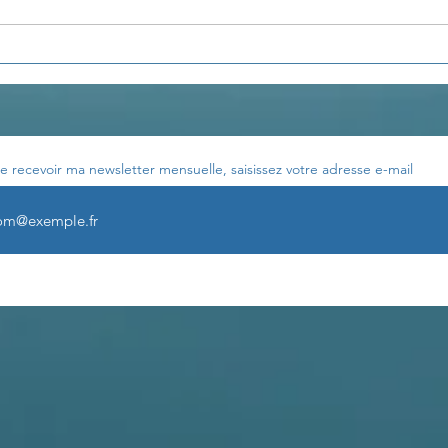
Les stages à H.om.e zen
Une 
comm
e recevoir ma newsletter mensuelle, saisissez votre adresse e-mail