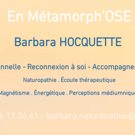
En Métamorph'OSE
Barbara HOCQUETTE
onnelle - Reconnexion à soi - Accompagn
Naturopathie . Écoute thérapeutique
Magnétisme . Énergétique . Perceptions médiumniqu
6.12.36.61 -
barbara.naturopathie@s