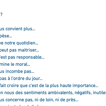
ournal de bord
Terestchenko
Pensée du jour
i?
us convient plus...
pèse...
e notre quotidien...
peut pas maitriser...
'est pas responsable...
mine le moral...
us incombe pas...
pas à l'ordre du jour...
ait croire que c'est de la plus haute importance...
en nous des sentiments ambivalents, négatifs, inutiles
s concerne pas, ni de loin, ni de près...