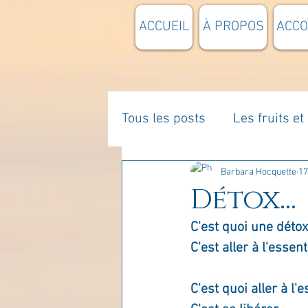
ACCUEIL
À PROPOS
ACC
Tous les posts
Les fruits e
La parentalité
De vous 
Barbara Hocquette
17
Détox...
C'est quoi une déto
Enseignements
Pensée
C'est aller à l'essenti
Divers
estime de soi
C'est quoi aller à l'