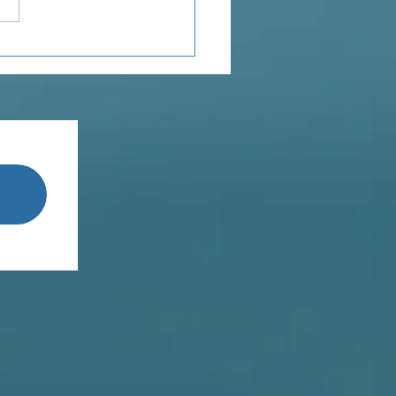
journée (presque)
e les autres...