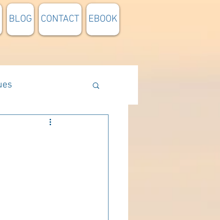
BLOG
CONTACT
EBOOK
ues
Méthodologie
n lumière
pensée du jour