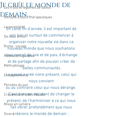
Je crée le monde de
Les fruits et légumes de saison
demain...
Ma boîte à outils thérapeutiques
La parentalité
En cette fin d'année, il est important de 
voir loin et surtout de commencer à 
De vous à moi...
organiser notre nouvelle vie dans ce 
Rome : voyage
nouveau monde que nous souhaitons 
tous rempli de joie et de paix, d’échange 
Méditations guidées
et de partage afin de pouvoir créer de 
Méthodologie
belles communautés.
Le passé a créé notre présent, celui qui 
Enseignements
nous convient 
Pensées du jour
ou au contraire celui qui nous dérange.  
C'est donc en décidant de changer le 
Croyances et idées reçues
présent, de l'harmoniser à ce qui nous 
Mises en lumière
fait vibrer profondément que nous 
créerons le monde de demain :  
Divers