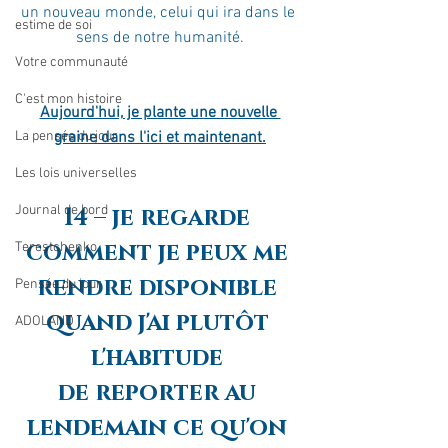
un nouveau monde, celui qui ira dans le 
estime de soi
sens de notre humanité.
Votre communauté
C'est mon histoire
Aujourd'hui, je plante une nouvelle 
La pensée du jour
graine dans l'ici et maintenant.
Les lois universelles
Journal de bord
14 – je regarde 
comment je peux me 
Terestchenko
rendre disponible 
Pensée du jour
quand j'ai plutôt 
ADOLAND
l'habitude 
de reporter au 
lendemain ce qu'on 