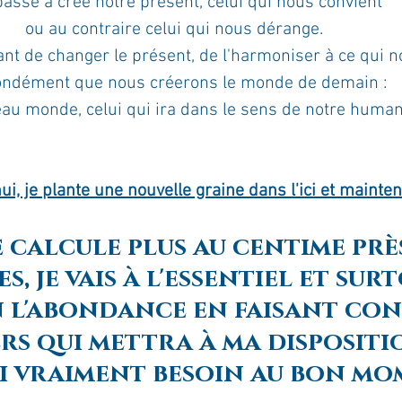
passé a créé notre présent, celui qui nous convient 
ou au contraire celui qui nous dérange.  
ournal de bord
Terestchenko
Pensée du jour
nt de changer le présent, de l'harmoniser à ce qui no
ondément que nous créerons le monde de demain :  
au monde, celui qui ira dans le sens de notre human
ui, je plante une nouvelle graine dans l'ici et mainten
ne calcule plus au centime prè
s, je vais à l'essentiel et sur
en l'abondance en faisant con
ers qui mettra à ma dispositi
ai vraiment besoin au bon mo