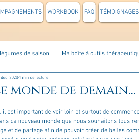
OMPAGNEMENTS
WORKBOOK
FAQ
TÉMOIGNAGES
t légumes de saison
Ma boîte à outils thérapeutiq
à moi...
Rome : voyage
Méditations guidées
 déc. 2020
1 min de lecture
le monde de demain...
s du jour
Croyances et idées reçues
Mises e
, il est important de voir loin et surtout de commenc
dans ce nouveau monde que nous souhaitons tous remp
Votre communauté
C'est mon histoire
La 
nge et de partage afin de pouvoir créer de belles co