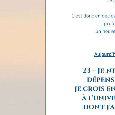
Le 
Les lois universelles
J
C'est donc en décida
prof
un nouve
Aujourd'h
23 – Je 
dépense
je crois 
à l'univ
dont j'