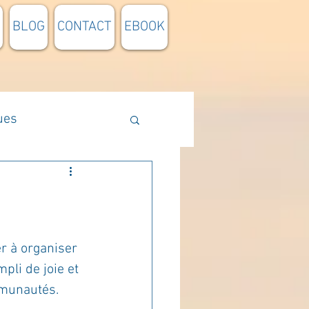
BLOG
CONTACT
EBOOK
ues
Méthodologie
n lumière
er à organiser 
li de joie et 
pensée du jour
mmunautés.