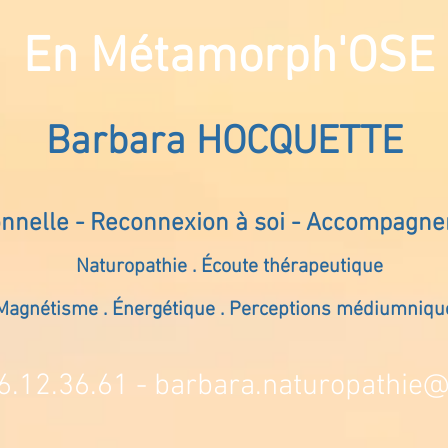
En Métamorph'OSE
Barbara HOCQUETTE
onnelle - Reconnexion à soi - Accompagn
Naturopathie . Écoute thérapeutique
Magnétisme . Énergétique . Perceptions médiumniqu
6.12.36.61 -
barbara.naturopathie@s