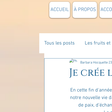
ACCUEIL
À PROPOS
ACC
Tous les posts
Les fruits e
La parentalité
De vous 
Barbara Hocquette
23
Je crée 
Enseignements
Pensée
En cette fin d'année
notre nouvelle vie 
Divers
estime de soi
de paix, d’écha