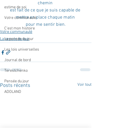
chemin 
estime de soi
est fait de ce que je suis capable de 
mettre en place chaque matin 
Votre communauté
pour me sentir bien.
C'est mon histoire
Votre communauté
La pensée du jour
La pensée du jour
Les lois universelles
Journal de bord
Terestchenko
Pensée du jour
Voir tout
Posts récents
ADOLAND