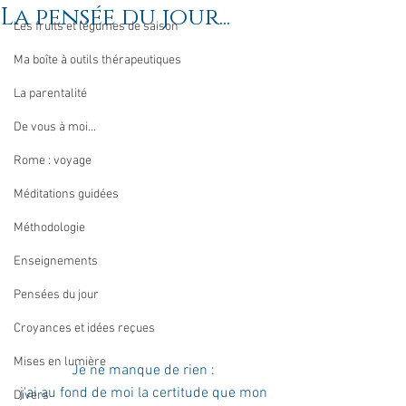
La pensée du jour...
Les fruits et légumes de saison
Ma boîte à outils thérapeutiques
La parentalité
De vous à moi...
Rome : voyage
Méditations guidées
Méthodologie
Enseignements
Pensées du jour
Croyances et idées reçues
Mises en lumière
Je ne manque de rien : 
j'ai au fond de moi la certitude que mon 
Divers