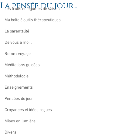
La pensée du jour...
Les fruits et légumes de saison
Ma boîte à outils thérapeutiques
La parentalité
De vous à moi...
Rome : voyage
Méditations guidées
Méthodologie
Enseignements
Pensées du jour
Croyances et idées reçues
Mises en lumière
Divers