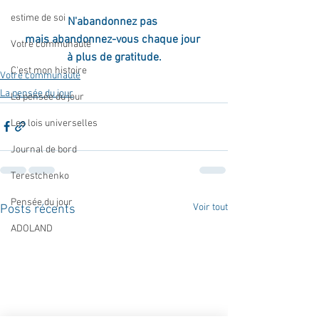
estime de soi
N'abandonnez pas 
mais abandonnez-vous chaque jour 
Votre communauté
à plus de gratitude.
C'est mon histoire
Votre communauté
La pensée du jour
La pensée du jour
Les lois universelles
Journal de bord
Terestchenko
Pensée du jour
Voir tout
Posts récents
ADOLAND