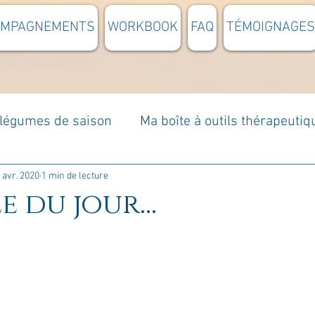
OMPAGNEMENTS
WORKBOOK
FAQ
TÉMOIGNAGES
t légumes de saison
Ma boîte à outils thérapeutiq
à moi...
Rome : voyage
Méditations guidées
 avr. 2020
1 min de lecture
e du jour...
s du jour
Croyances et idées reçues
Mises e
Votre communauté
C'est mon histoire
La 