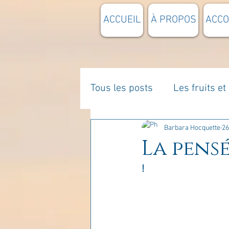
ACCUEIL
À PROPOS
ACC
Tous les posts
Les fruits e
La parentalité
De vous 
Barbara Hocquette
26
La pensé
!
Enseignements
Pensée
Divers
estime de soi