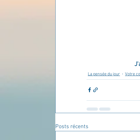
Les lois universelles
J
J'
La pensée du jour
Votre 
Posts récents