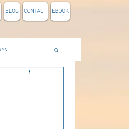
BLOG
CONTACT
EBOOK
ues
Méthodologie
n lumière
pensée du jour