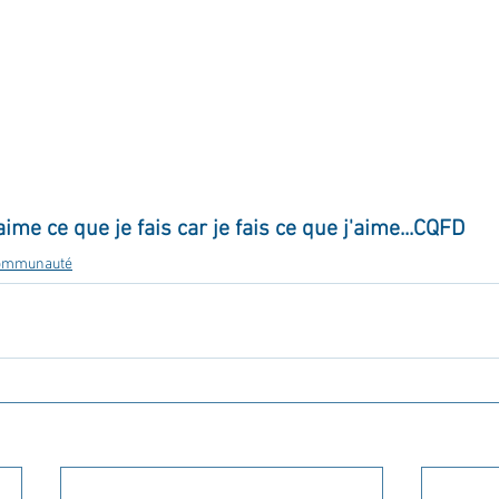
ournal de bord
Terestchenko
Pensée du jour
aime ce que je fais car je fais ce que j'aime...CQFD
communauté