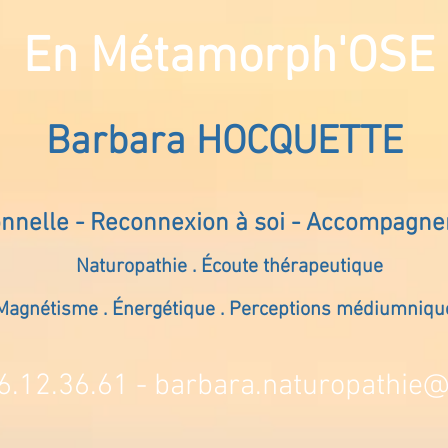
En Métamorph'OSE
Barbara HOCQUETTE
onnelle - Reconnexion à soi - Accompagn
Naturopathie . Écoute thérapeutique
Magnétisme . Énergétique . Perceptions médiumniqu
6.12.36.61 -
barbara.naturopathie@s