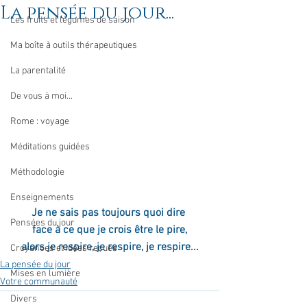
La pensée du jour...
Les fruits et légumes de saison
Ma boîte à outils thérapeutiques
La parentalité
De vous à moi...
Rome : voyage
Méditations guidées
Méthodologie
Enseignements
Je ne sais pas toujours quoi dire 
Pensées du jour
face à ce que je crois être le pire,
alors je respire, je respire, je respire...
Croyances et idées reçues
La pensée du jour
Mises en lumière
Votre communauté
Divers