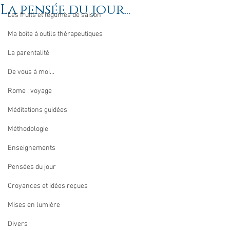
La pensée du jour...
Les fruits et légumes de saison
Ma boîte à outils thérapeutiques
La parentalité
De vous à moi...
Rome : voyage
Méditations guidées
Méthodologie
Enseignements
Pensées du jour
Croyances et idées reçues
Mises en lumière
Divers