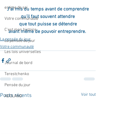
estime de soi
J'ai mis du temps avant de comprendre
qu'il faut souvent attendre
Votre communauté
que tout puisse se détendre
C'est mon histoire
avant même de pouvoir entreprendre. 
La pensée du jour
La pensée du jour
Votre communauté
Les lois universelles
Journal de bord
Terestchenko
Pensée du jour
Voir tout
Posts récents
ADOLAND