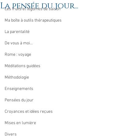
La pensée du jour...
Les fruits et légumes de saison
Ma boîte à outils thérapeutiques
La parentalité
De vous à moi...
Rome : voyage
Méditations guidées
Méthodologie
Enseignements
Pensées du jour
Croyances et idées reçues
Mises en lumière
Divers