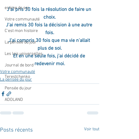
estime de soi
J'ai pris 30 fois la résolution de faire un 
choix.
Votre communauté
J'ai remis 30 fois la décision à une autre 
C'est mon histoire
fois.
J'ai compris 30 fois que ma vie n'allait 
La pensée du jour
plus de soi.
Les lois universelles
Et en une seule fois, j'ai décidé de 
redevenir moi.
Journal de bord
Votre communauté
Terestchenko
La pensée du jour
Pensée du jour
ADOLAND
Voir tout
Posts récents