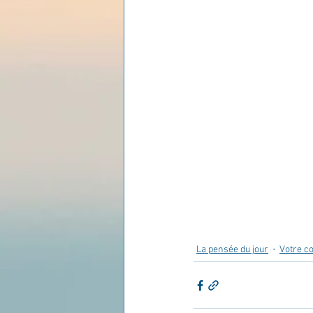
Les lois universelles
J
La pensée du jour
Votre 