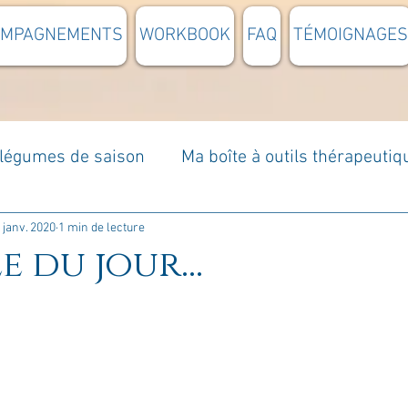
OMPAGNEMENTS
WORKBOOK
FAQ
TÉMOIGNAGES
t légumes de saison
Ma boîte à outils thérapeutiq
à moi...
Rome : voyage
Méditations guidées
 janv. 2020
1 min de lecture
e du jour...
s du jour
Croyances et idées reçues
Mises e
Votre communauté
C'est mon histoire
La 