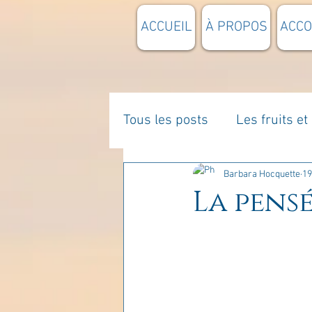
ACCUEIL
À PROPOS
ACC
Tous les posts
Les fruits e
La parentalité
De vous 
Barbara Hocquette
19
La pensé
Enseignements
Pensée
Divers
estime de soi