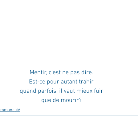
ournal de bord
Terestchenko
Pensée du jour
Mentir, c'est ne pas dire.
Est-ce pour autant trahir
quand parfois, il vaut mieux fuir
que de mourir?
communauté