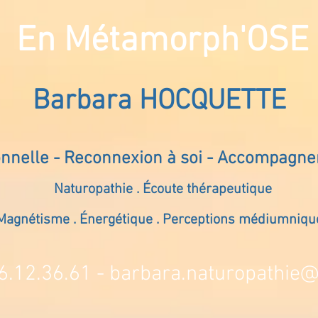
En Métamorph'OSE
Barbara HOCQUETTE
onnelle - Reconnexion à soi - Accompagn
Naturopathie . Écoute thérapeutique
Magnétisme . Énergétique . Perceptions médiumniqu
6.12.36.61 -
barbara.naturopathie@s