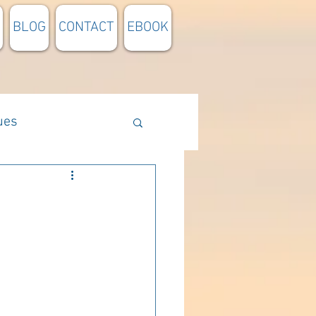
BLOG
CONTACT
EBOOK
ues
Méthodologie
n lumière
pensée du jour