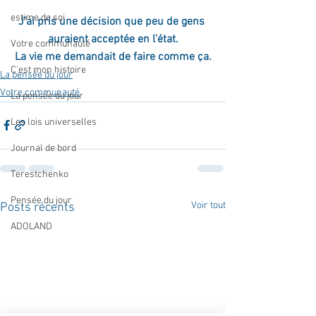
estime de soi
J'ai pris une décision que peu de gens 
auraient acceptée en l'état.
Votre communauté
La vie me demandait de faire comme ça.
C'est mon histoire
La pensée du jour
Votre communauté
La pensée du jour
Les lois universelles
Journal de bord
Terestchenko
Pensée du jour
Voir tout
Posts récents
ADOLAND