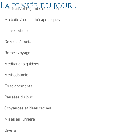
La pensée du jour...
Les fruits et légumes de saison
Ma boîte à outils thérapeutiques
La parentalité
De vous à moi...
Rome : voyage
Méditations guidées
Méthodologie
Enseignements
Pensées du jour
Croyances et idées reçues
Mises en lumière
Divers