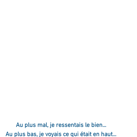
ournal de bord
Terestchenko
Pensée du jour
Au plus mal, je ressentais le bien...
Au plus bas, je voyais ce qui était en haut...