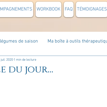
OMPAGNEMENTS
WORKBOOK
FAQ
TÉMOIGNAGES
t légumes de saison
Ma boîte à outils thérapeutiq
à moi...
Rome : voyage
Méditations guidées
 juil. 2020
1 min de lecture
e du jour...
s du jour
Croyances et idées reçues
Mises e
Votre communauté
C'est mon histoire
La 