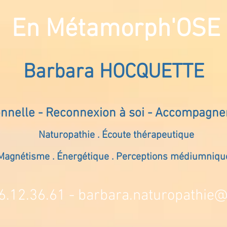
En Métamorph'OSE
Barbara HOCQUETTE
onnelle - Reconnexion à soi - Accompagn
Naturopathie . Écoute thérapeutique
Magnétisme . Énergétique . Perceptions médiumniqu
6.12.36.61 -
barbara.naturopathie@s