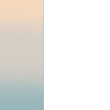
Les lois universelles
J