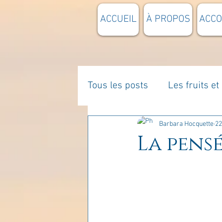
ACCUEIL
À PROPOS
ACC
Tous les posts
Les fruits e
La parentalité
De vous 
Barbara Hocquette
22
La pensé
Enseignements
Pensée
Divers
estime de soi