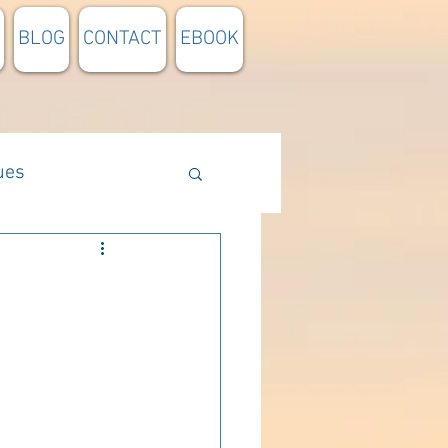
BLOG
CONTACT
EBOOK
ues
Méthodologie
n lumière
pensée du jour