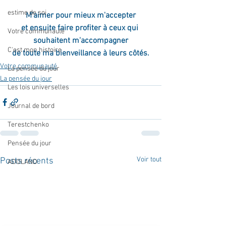
estime de soi
M'aimer pour mieux m'accepter
et ensuite faire profiter à ceux qui 
Votre communauté
souhaitent m'accompagner
C'est mon histoire
de toute ma bienveillance à leurs côtés.
Votre communauté
La pensée du jour
La pensée du jour
Les lois universelles
Journal de bord
Terestchenko
Pensée du jour
Voir tout
Posts récents
ADOLAND