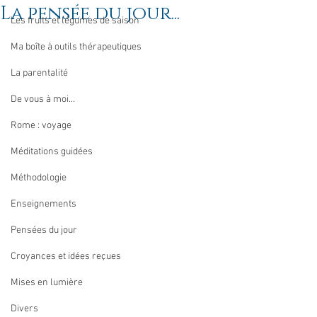
La pensée du jour...
Les fruits et légumes de saison
Ma boîte à outils thérapeutiques
La parentalité
De vous à moi...
Rome : voyage
Méditations guidées
Méthodologie
Enseignements
Pensées du jour
Croyances et idées reçues
Mises en lumière
Divers