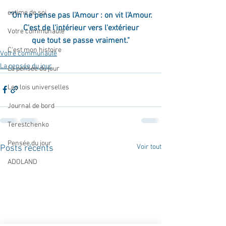
estime de soi
"On ne pense pas l'Amour : on vit l'Amour.
C'est de l'intérieur vers l'extérieur
Votre communauté
que tout se passe vraiment."
C'est mon histoire
Votre communauté
La pensée du jour
La pensée du jour
Les lois universelles
Journal de bord
Terestchenko
Pensée du jour
Voir tout
Posts récents
ADOLAND