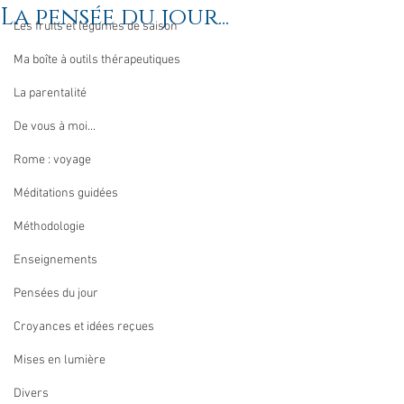
La pensée du jour...
Les fruits et légumes de saison
Ma boîte à outils thérapeutiques
La parentalité
De vous à moi...
Rome : voyage
Méditations guidées
Méthodologie
Enseignements
Pensées du jour
Croyances et idées reçues
Mises en lumière
Divers