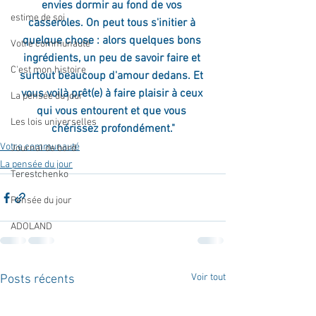
envies dormir au fond de vos 
estime de soi
casseroles. On peut tous s'initier à 
quelque chose : alors quelques bons 
Votre communauté
ingrédients, un peu de savoir faire et 
C'est mon histoire
surtout beaucoup d'amour dedans. Et 
vous voilà prêt(e) à faire plaisir à ceux 
La pensée du jour
qui vous entourent et que vous 
Les lois universelles
chérissez profondément."
Votre communauté
Journal de bord
La pensée du jour
Terestchenko
Pensée du jour
ADOLAND
Voir tout
Posts récents