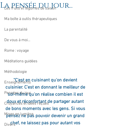
La pensée du jour...
Les fruits et légumes de saison
Ma boîte à outils thérapeutiques
La parentalité
De vous à moi...
Rome : voyage
Méditations guidées
Méthodologie
"C'est en cuisinant qu'on devient 
Enseignements
cuisinier. C'est en donnant le meilleur de 
Pensées du jour
soi-même qu'on réalise combien il est 
doux et réconfortant de partager autant 
Croyances et idées reçues
de bons moments avec les gens. Si vous 
Mises en lumière
pensez ne pas pouvoir devenir un grand 
chef, ne laissez pas pour autant vos 
Divers