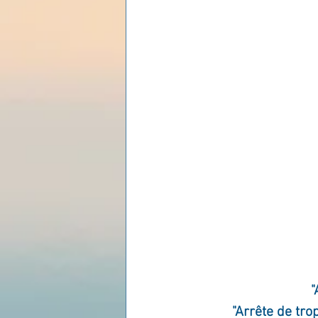
Les lois universelles
J
"
"Arrête de trop