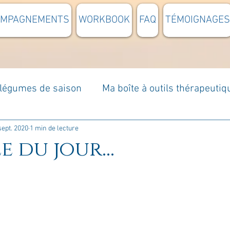
OMPAGNEMENTS
WORKBOOK
FAQ
TÉMOIGNAGES
t légumes de saison
Ma boîte à outils thérapeutiq
à moi...
Rome : voyage
Méditations guidées
sept. 2020
1 min de lecture
e du jour...
s du jour
Croyances et idées reçues
Mises e
Votre communauté
C'est mon histoire
La 