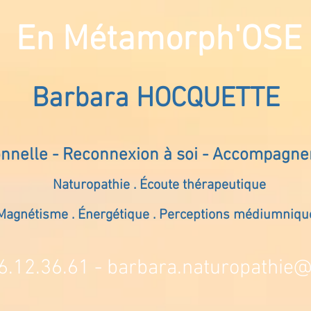
En Métamorph'OSE
Barbara HOCQUETTE
onnelle - Reconnexion à soi - Accompagn
Naturopathie . Écoute thérapeutique
Magnétisme . Énergétique . Perceptions médiumniqu
6.12.36.61 -
barbara.naturopathie@s