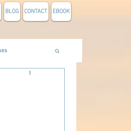
BLOG
CONTACT
EBOOK
ues
Méthodologie
n lumière
pensée du jour