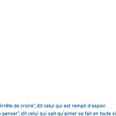
ournal de bord
Terestchenko
Pensée du jour
Arrête de croire", dit celui qui est rempli d'espoir.
 penser", dit celui qui sait qu'aimer se fait en toute s