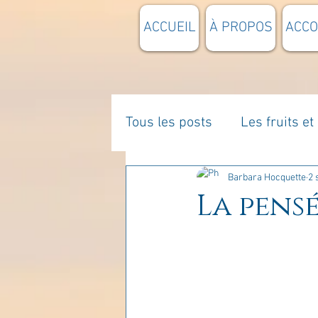
ACCUEIL
À PROPOS
ACC
Tous les posts
Les fruits e
La parentalité
De vous 
Barbara Hocquette
2 
La pensé
Enseignements
Pensée
Divers
estime de soi