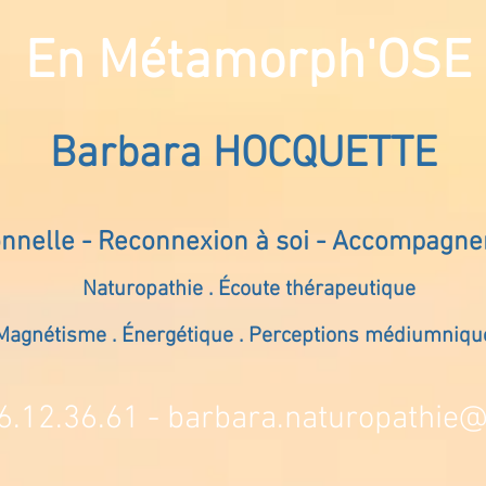
En Métamorph'OSE
Barbara HOCQUETTE
onnelle - Reconnexion à soi - Accompagn
Naturopathie . Écoute thérapeutique
Magnétisme . Énergétique . Perceptions médiumniqu
6.12.36.61 -
barbara.naturopathie@s