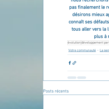
nous recherchons pa
pas finalement le r
désirons mieux a
connaît ses défauts
tous aller vers la
plus à 
évolution
développement pe
Votre communauté
La pen
Posts récents