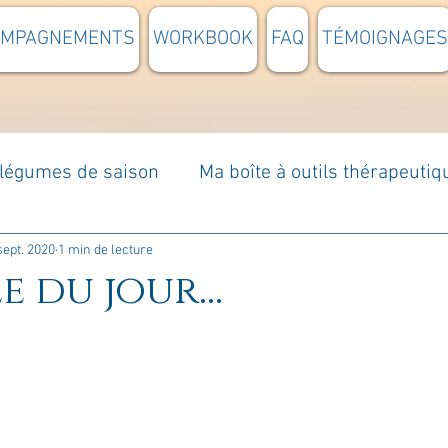
OMPAGNEMENTS
WORKBOOK
FAQ
TÉMOIGNAGES
t légumes de saison
Ma boîte à outils thérapeutiq
à moi...
Rome : voyage
Méditations guidées
sept. 2020
1 min de lecture
e du jour...
s du jour
Croyances et idées reçues
Mises e
Votre communauté
C'est mon histoire
La 