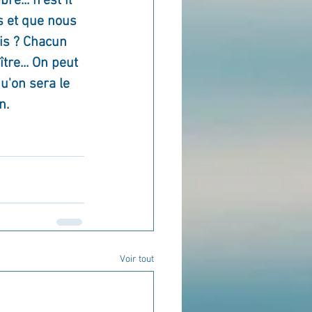
e... n'est il 
s et que nous 
is ? Chacun 
re... On peut 
u'on sera le 
n.
Voir tout