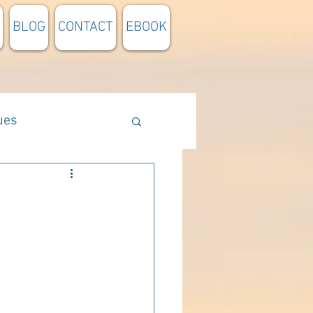
BLOG
CONTACT
EBOOK
ues
Méthodologie
n lumière
pensée du jour