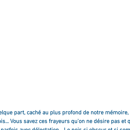
ournal de bord
Terestchenko
Pensée du jour
uelque part, caché au plus profond de notre mémoire,
ois... Vous savez ces frayeurs qu'on ne désire pas et 