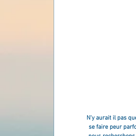
Les lois universelles
J
N'y aurait il pas q
se faire peur parf