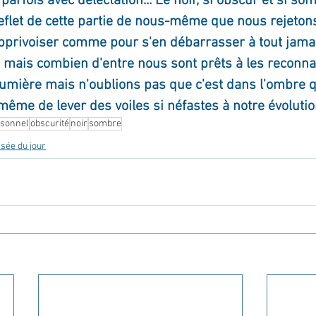
rfois avec délectation... Le noir, si obscur et si sombr
eflet de cette partie de nous-même que nous rejeton
pprivoiser comme pour s'en débarrasser à tout jama
 mais combien d'entre nous sont prêts à les reconnaît
 lumière mais n'oublions pas que c'est dans l'ombre q
même de lever des voiles si néfastes à notre évolutio
rsonnel
obscurité
noir
sombre
sée du jour