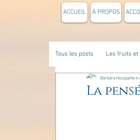
ACCUEIL
À PROPOS
ACC
Tous les posts
Les fruits e
La parentalité
De vous 
Barbara Hocquette
4 
La pensé
Enseignements
Pensée
Divers
estime de soi