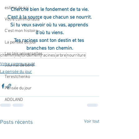
estime de soi
Cherche bien le fondement de ta vie.
C'est à la source que chacun se nourrit.
Votre communauté
Si tu veux savoir où tu vas, apprends 
C'est mon histoire
d'où tu viens.
Tes racines sont ton destin et tes 
La pensée du jour
branches ton chemin.
Les lois universelles
chemin
vie
fondement
racines
arbre
nourriture
Votre communauté
Journal de bord
La pensée du jour
Terestchenko
Pensée du jour
ADOLAND
Voir tout
Posts récents