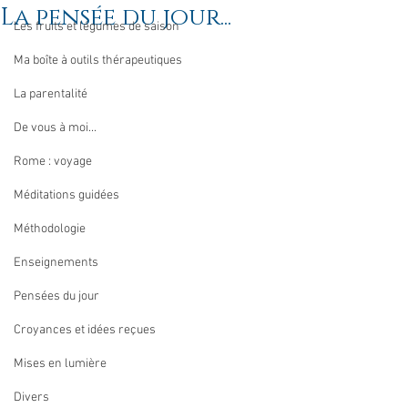
La pensée du jour...
Les fruits et légumes de saison
Ma boîte à outils thérapeutiques
La parentalité
De vous à moi...
Rome : voyage
Méditations guidées
Méthodologie
Enseignements
Pensées du jour
Croyances et idées reçues
Mises en lumière
Divers