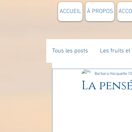
ACCUEIL
À PROPOS
ACC
Tous les posts
Les fruits e
La parentalité
De vous 
Barbara Hocquette
10
La pensé
Enseignements
Pensée
Divers
estime de soi