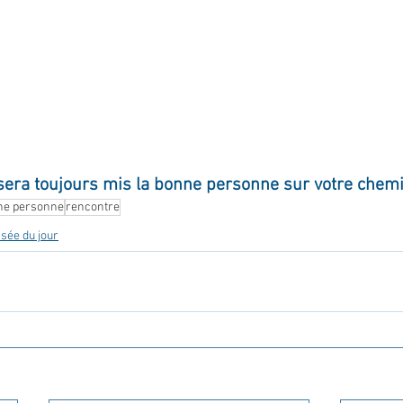
ournal de bord
Terestchenko
Pensée du jour
 sera toujours mis la bonne personne sur votre chemi
ne personne
rencontre
sée du jour