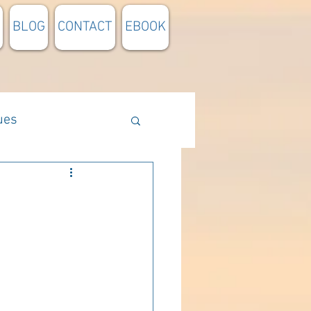
BLOG
CONTACT
EBOOK
ues
Méthodologie
n lumière
pensée du jour