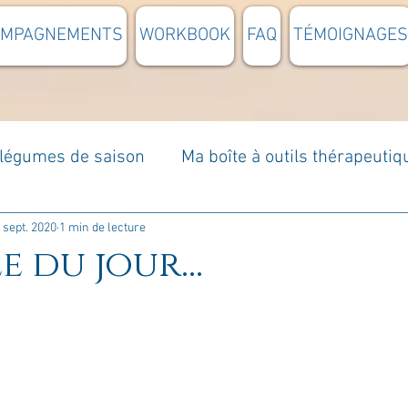
OMPAGNEMENTS
WORKBOOK
FAQ
TÉMOIGNAGES
t légumes de saison
Ma boîte à outils thérapeutiq
à moi...
Rome : voyage
Méditations guidées
 sept. 2020
1 min de lecture
e du jour...
s du jour
Croyances et idées reçues
Mises e
Votre communauté
C'est mon histoire
La 