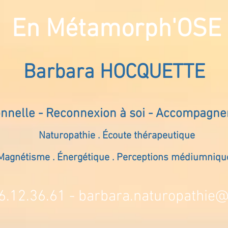
En Métamorph'OSE
Barbara HOCQUETTE
onnelle - Reconnexion à soi - Accompagn
Naturopathie . Écoute thérapeutique
Magnétisme . Énergétique . Perceptions médiumniqu
6.12.36.61 -
barbara.naturopathie@s