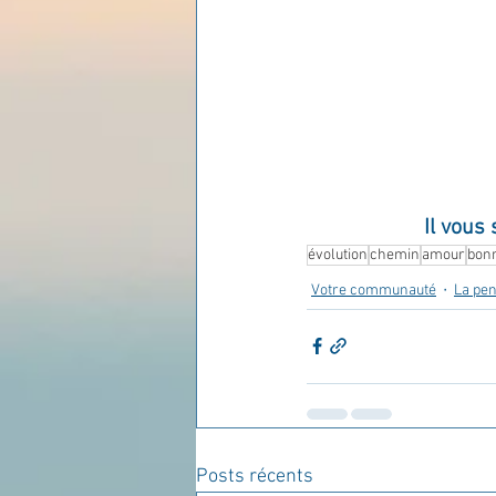
Les lois universelles
J
Il vous
évolution
chemin
amour
bon
Votre communauté
La pen
Posts récents