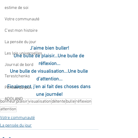
estime de soi
Votre communauté
C'est mon histoire
La pensée du jour
J'aime bien buller!
Les lois universelles
Une bulle de plaisir...Une bulle de 
réflexion...
Journal de bord
Une bulle de visualisation...Une bulle 
Terestchenko
d'attention...
Finalement, j'en ai fait des choses dans 
Pensée du jour
une journée!
ADOLAND
bonheur
plaisir
visualisation
détente
bulle
réflexion
attention
Votre communauté
La pensée du jour