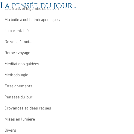
La pensée du jour...
Les fruits et légumes de saison
Ma boîte à outils thérapeutiques
La parentalité
De vous à moi...
Rome : voyage
Méditations guidées
Méthodologie
Enseignements
Pensées du jour
Croyances et idées reçues
Mises en lumière
Divers