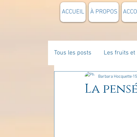
ACCUEIL
À PROPOS
ACC
Tous les posts
Les fruits e
La parentalité
De vous 
Barbara Hocquette
15
La pensé
Enseignements
Pensée
Divers
estime de soi