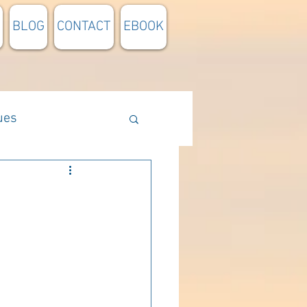
BLOG
CONTACT
EBOOK
ues
Méthodologie
n lumière
pensée du jour