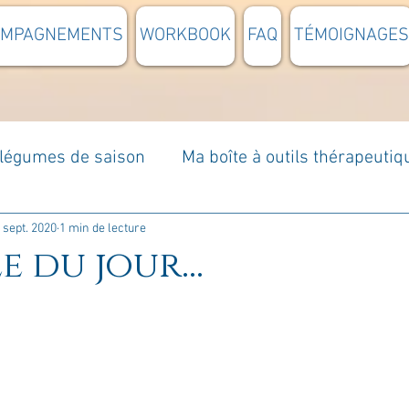
OMPAGNEMENTS
WORKBOOK
FAQ
TÉMOIGNAGES
t légumes de saison
Ma boîte à outils thérapeutiq
à moi...
Rome : voyage
Méditations guidées
 sept. 2020
1 min de lecture
e du jour...
s du jour
Croyances et idées reçues
Mises e
Votre communauté
C'est mon histoire
La 