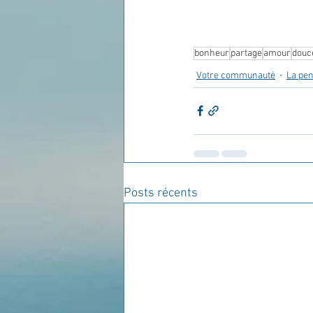
bonheur
partage
amour
douc
Votre communauté
La pen
Posts récents