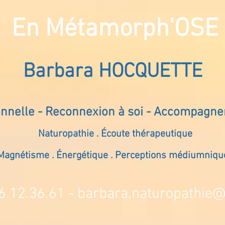
En Métamorph'OSE
Barbara HOCQUETTE
onnelle - Reconnexion à soi - Accompagn
Naturopathie . Écoute thérapeutique
Magnétisme . Énergétique . Perceptions médiumniqu
6.12.36.61 -
barbara.naturopathie@s