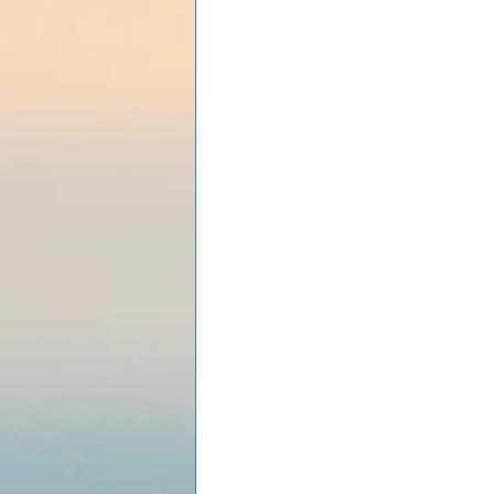
Les lois universelles
J