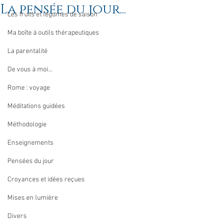
La pensée du jour...
Les fruits et légumes de saison
Ma boîte à outils thérapeutiques
La parentalité
De vous à moi...
Rome : voyage
Méditations guidées
Méthodologie
Enseignements
Pensées du jour
Croyances et idées reçues
Mises en lumière
Divers