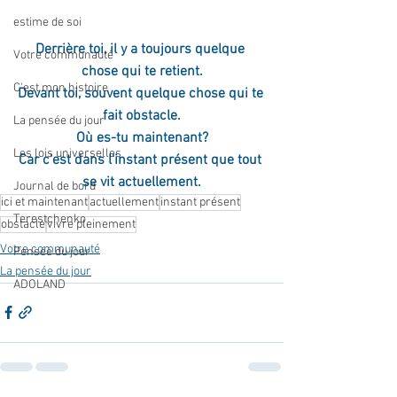
estime de soi
Derrière toi, il y a toujours quelque 
Votre communauté
chose qui te retient.
C'est mon histoire
Devant toi, souvent quelque chose qui te 
fait obstacle.
La pensée du jour
Où es-tu maintenant?
Les lois universelles
Car c'est dans l'instant présent que tout 
se vit actuellement.
Journal de bord
ici et maintenant
actuellement
instant présent
Terestchenko
obstacle
vivre pleinement
Votre communauté
Pensée du jour
La pensée du jour
ADOLAND