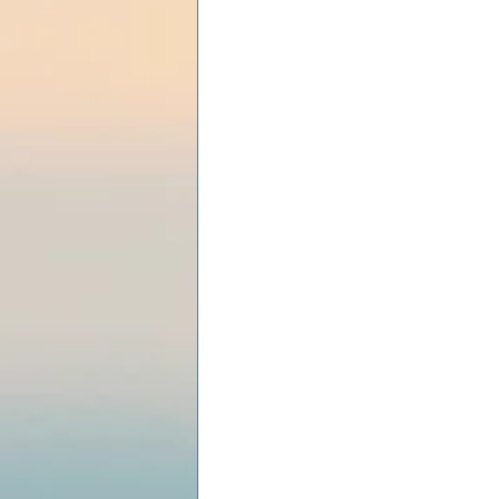
Les lois universelles
J