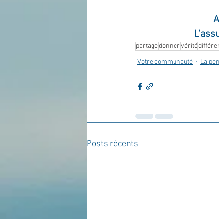
A
L'assu
partage
donner
vérité
différ
Votre communauté
La pen
Posts récents