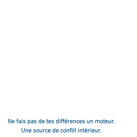
ournal de bord
Terestchenko
Pensée du jour
Ne fais pas de tes différences un moteur,
Une source de conflit intérieur.