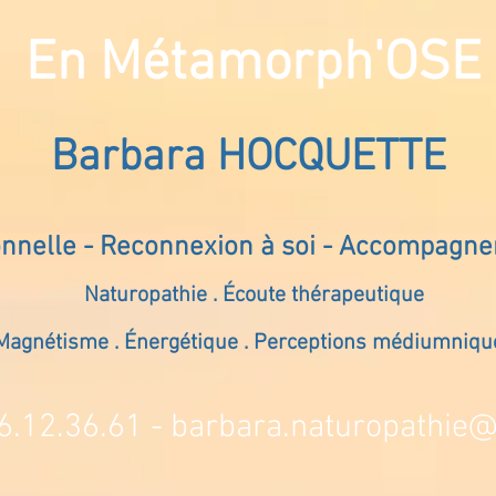
En Métamorph'OSE
Barbara HOCQUETTE
onnelle - Reconnexion à soi - Accompagn
Naturopathie . Écoute thérapeutique
Magnétisme . Énergétique . Perceptions médiumniqu
6.12.36.61 -
barbara.naturopathie@s