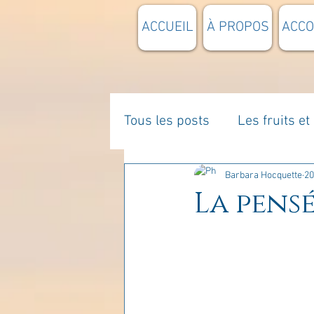
ACCUEIL
À PROPOS
ACC
Tous les posts
Les fruits e
La parentalité
De vous 
Barbara Hocquette
20
La pensé
Enseignements
Pensée
Divers
estime de soi