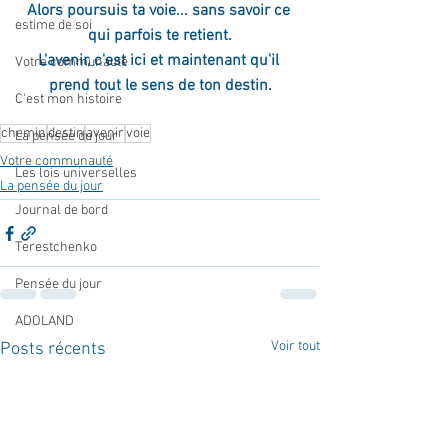
Alors poursuis ta voie... sans savoir ce 
estime de soi
qui parfois te retient.
L'avenir, c'est ici et maintenant qu'il 
Votre communauté
prend tout le sens de ton destin.
C'est mon histoire
chemin
destin
avenir
voie
La pensée du jour
Votre communauté
Les lois universelles
La pensée du jour
Journal de bord
Terestchenko
Pensée du jour
ADOLAND
Voir tout
Posts récents