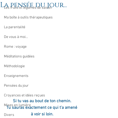
La pensée du jour...
Les fruits et légumes de saison
Ma boîte à outils thérapeutiques
La parentalité
De vous à moi...
Rome : voyage
Méditations guidées
Méthodologie
Enseignements
Pensées du jour
Croyances et idées reçues
Si tu vas au bout de ton chemin.
Mises en lumière
Tu sauras exactement ce qui t'a amené 
à voir si loin.
Divers