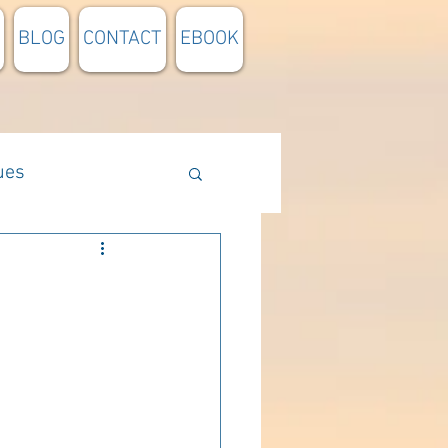
BLOG
CONTACT
EBOOK
ues
Méthodologie
n lumière
pensée du jour