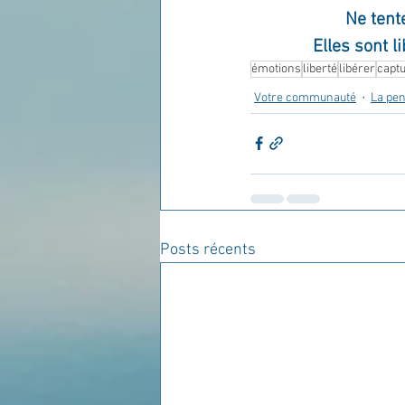
Ne tent
Elles sont l
émotions
liberté
libérer
capt
Votre communauté
La pen
Posts récents