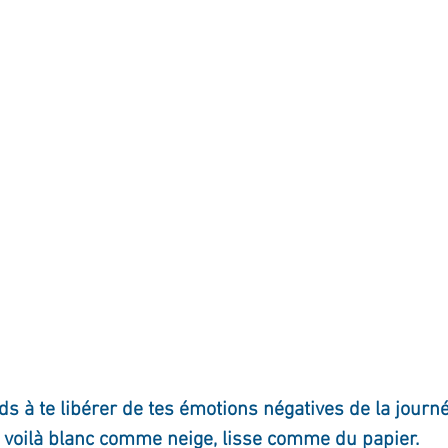
ournal de bord
Terestchenko
Pensée du jour
s à te libérer de tes émotions négatives de la journé
 voilà blanc comme neige, lisse comme du papier.