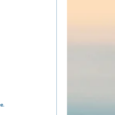
ADOLAND
e.