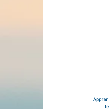
Les lois universelles
J
Apprend
Te