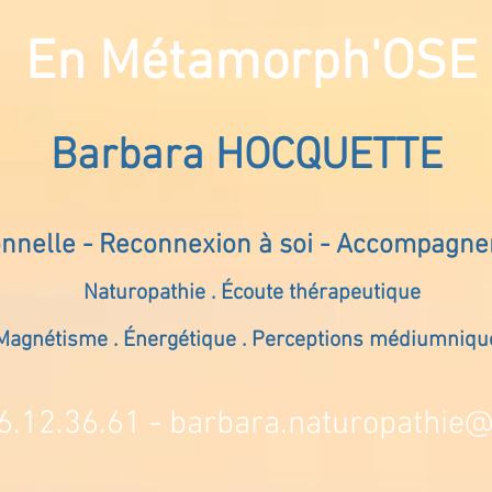
En Métamorph'OSE
Barbara HOCQUETTE
onnelle - Reconnexion à soi - Accompagn
Naturopathie . Écoute thérapeutique
Magnétisme . Énergétique . Perceptions médiumniqu
6.12.36.61 -
barbara.naturopathie@s