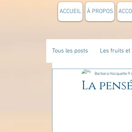
ACCUEIL
À PROPOS
ACC
Tous les posts
Les fruits e
La parentalité
De vous 
Barbara Hocquette
9 
La pensé
Enseignements
Pensée
Divers
estime de soi