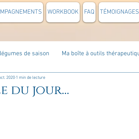
OMPAGNEMENTS
WORKBOOK
FAQ
TÉMOIGNAGES
t légumes de saison
Ma boîte à outils thérapeutiq
à moi...
Rome : voyage
Méditations guidées
oct. 2020
1 min de lecture
e du jour...
s du jour
Croyances et idées reçues
Mises e
Votre communauté
C'est mon histoire
La 