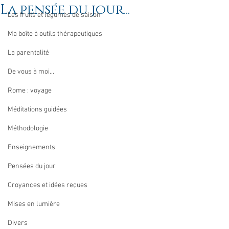
La pensée du jour...
Les fruits et légumes de saison
Ma boîte à outils thérapeutiques
La parentalité
De vous à moi...
Rome : voyage
Méditations guidées
Méthodologie
Enseignements
Pensées du jour
Croyances et idées reçues
Mises en lumière
Divers