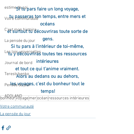
estime de soi
Si tu pars faire un long voyage, 
tu passeras ton temps, entre mers et 
Votre communauté
océans 
C'est mon histoire
et surtout tu découvriras toute sorte de 
gens.
La pensée du jour
Si tu pars à l'intérieur de toi-même, 
Les lois universelles
tu y découvriras toutes tes ressources 
intérieures 
Journal de bord
et tout ce qui t'anime vraiment. 
Terestchenko
Alors au dedans ou au dehors, 
les voyages, c'est du bonheur tout le 
Pensée du jour
temps!
ADOLAND
bonheur
voyage
mer
océan
ressources intérieures
Votre communauté
La pensée du jour