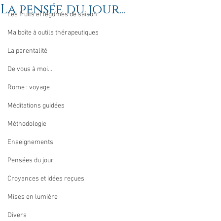
La pensée du jour...
Les fruits et légumes de saison
Ma boîte à outils thérapeutiques
La parentalité
De vous à moi...
Rome : voyage
Méditations guidées
Méthodologie
Enseignements
Pensées du jour
Croyances et idées reçues
Mises en lumière
Divers