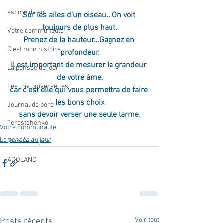
estime de soi
Sur les ailes d'un oiseau...On voit 
toujours de plus haut.
Votre communauté
Prenez de la hauteur...Gagnez en 
C'est mon histoire
profondeur.
Il est important de mesurer la grandeur 
La pensée du jour
de votre âme,
Les lois universelles
car c'est elle qui vous permettra de faire 
les bons choix
Journal de bord
sans devoir verser une seule larme.
Terestchenko
Votre communauté
La pensée du jour
Pensée du jour
ADOLAND
Voir tout
Posts récents